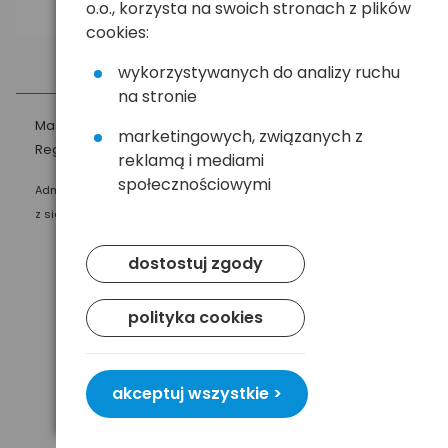
o.o., korzysta na swoich stronach z plików
cookies:
wykorzystywanych do analizy ruchu
na stronie
Masz pytania?
☎
58 552 20 20
ehandel@hurt.com.pl
marketingowych, związanych z
Regulamin
Polityka prywatności
reklamą i mediami
społecznościowymi
Administratorem Twoich danych osobowych jest Baltrade sp. z o.o.
z siedzibą w Gdańsku przy ul. Geodetów 24, 80-298 Gdańsk.
dostostuj zgody
polityka cookies
akceptuj wszystkie >