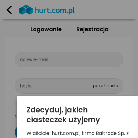
<
Logowanie
Rejestracja
adres e-mail
hasło
Zdecyduj, jakich
Zapamiętaj mnie
Nie pamiętam hasła
ciasteczek użyjemy
Właściciel hurt.com.pl, firma Baltrade Sp. z