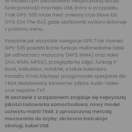
W modelu tym zastosowano niespotykaną dotąd
funkcjonalność interfejsu USB, który w przypadku
Trak GPS-535 może mieć zmienny tryb Slave lub
OTG (On The Go), gdzie użytkownik wyboru dokonuje
z poziomu menu.
Podobnie jak wszystkie nawigacje GPS Trak również
GPS-535 posiada liczne funkcje multimedialne takie
jak odtwarzacz muzyczny (MP3, WMA) oraz video
(AVI, WMV, MPEG), przeglądarkę zdjęć, funkcję E-
book, kalkulator, notatnik, a także kalendarz.
Ponadto firma Allplayer przygotowała specjalnie dla
TRAK dedykowany konwerter plików Audio-Video
oraz napisów TXT.
W zestawie z urządzeniem znajduje się najwyższej
jakości ładowarka samochodowa, nowy model
uchwytu marki TRAK z uproszczoną metodą
mocowania do szyby, skrócona instrukcja
obsługi, kabel USB.