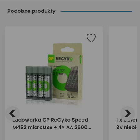
Podobne produkty
<
>
Ładowarka GP ReCyko Speed
1 x bater
M452 microUSB + 4× AA 2600
3V niebi
mAh