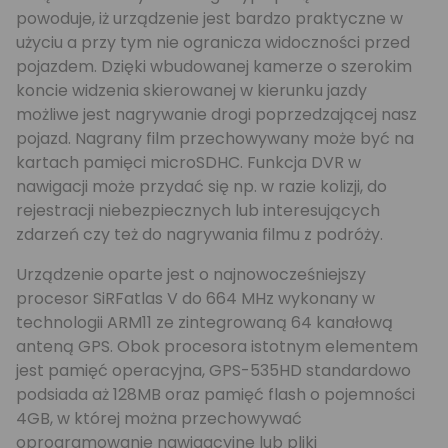
powoduje, iż urządzenie jest bardzo praktyczne w
użyciu a przy tym nie ogranicza widoczności przed
pojazdem. Dzięki wbudowanej kamerze o szerokim
koncie widzenia skierowanej w kierunku jazdy
możliwe jest nagrywanie drogi poprzedzającej nasz
pojazd. Nagrany film przechowywany może być na
kartach pamięci microSDHC. Funkcja DVR w
nawigacji może przydać się np. w razie kolizji, do
rejestracji niebezpiecznych lub interesujących
zdarzeń czy też do nagrywania filmu z podróży.
Urządzenie oparte jest o najnowocześniejszy
procesor SiRFatlas V do 664 MHz wykonany w
technologii ARM11 ze zintegrowaną 64 kanałową
anteną GPS. Obok procesora istotnym elementem
jest pamięć operacyjna, GPS-535HD standardowo
podsiada aż 128MB oraz pamięć flash o pojemności
4GB, w której można przechowywać
oprogramowanie nawigacyjne lub pliki