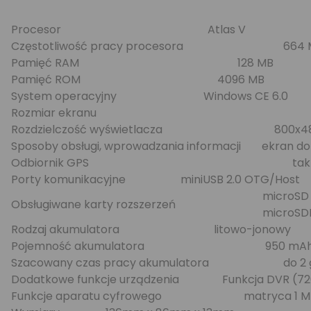
Procesor
Atlas V
Częstotliwość pracy procesora
664 
Pamięć RAM
128 MB
Pamięć ROM
4096 MB
System operacyjny
Windows CE 6.0
Rozmiar ekranu
Rozdzielczość wyświetlacza
800x4
Sposoby obsługi, wprowadzania informacji
ekran d
Odbiornik GPS
tak
Porty komunikacyjne
miniUSB 2.0 OTG/Host
microSD
Obsługiwane karty rozszerzeń
microSD
Rodzaj akumulatora
litowo-jonowy
Pojemność akumulatora
950 mA
Szacowany czas pracy akumulatora
do 2 
Dodatkowe funkcje urządzenia
Funkcja DVR (7
Funkcje aparatu cyfrowego
matryca 1 