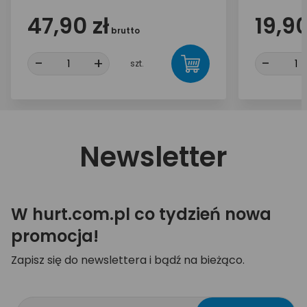
47,90 zł
19,90
brutto
-
+
-
szt.
Newsletter
W hurt.com.pl co tydzień nowa
promocja!
Zapisz się do newslettera i bądź na bieżąco.