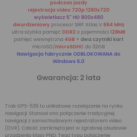
podczas jazdy
rejestracja video 720p 1280x720
wyświetlacz 5" HD 800x480
dwurdzeniowy
procesor SiRF Atlas V
664 MHz
ultra szybka pamięć
DDR2
o pojemności
128MB
pamięć wewnętrzna
4GB
+
dwa czytniki kart
microSD/
microSDHC
do 32GB
Nawigacja fabrycznie ODBLOKOWANA do
Windows 6.0
Gwarancja: 2 lata
Trak GPS-535 to unikatowe rozwiązanie na rynku
nawigacji. Stanowi ono połączenie tradycyjnej
nawigacji z samochodowym rejestratorem video
(DVR). Całość zamknięta jest w zgrabnej obudowie
urządzenia klasy PND. Tego typu połączenie