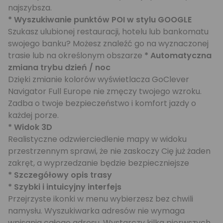
najszybsza.
* Wyszukiwanie punktów POI w stylu GOOGLE
Szukasz ulubionej restauracji, hotelu lub bankomatu
swojego banku? Możesz znaleźć go na wyznaczonej
trasie lub na określonym obszarze
* Automatyczna
zmiana trybu dzień / noc
Dzięki zmianie kolorów wyświetlacza GoClever
Navigator Full Europe nie zmęczy twojego wzroku.
Zadba o twoje bezpieczeństwo i komfort jazdy o
każdej porze.
* Widok 3D
Realistyczne odzwierciedlenie mapy w widoku
przestrzennym sprawi, że nie zaskoczy Cię już żaden
zakręt, a wyprzedzanie będzie bezpieczniejsze
* Szczegółowy opis trasy
* Szybki i intuicyjny interfejs
Przejrzyste ikonki w menu wybierzesz bez chwili
namysłu. Wyszukiwarka adresów nie wymaga
wpisania całego adresu. Wystarczy kilka pierwszych