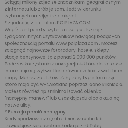
Ściągaj miliony zdjeć ze znacznikami geograficznymi
z internetu lub zrób je sam. Jedź w kierunku
wybranych na zdjęciach miejsc!
* zgodność z portalem POIPLAZA.COM
Współdziel punkty użyteczności publicznej z
tysiącam innych użytkowników nawigacji bedących
społecznością portalu www.poiplaza.com . Możesz
sciągnąć najnowsze fotoradary, hotele, sklepy,
stacje benzynowe itp z ponad 2 000 000 punktów.
Podczas korzystania z nawigacji niektóre dodatkowe
informacje są wyświetlane równocześnie z widokiem
mapy. Możesz zablokować żądany typ informacji
które maja być wyświetlane poprzez jedno kliknięcie.
Możesz również np zminimalizować okienko
"następny manewr" lub Czas dojazdu albo aktualną
nazwę ulicy.
* Funkcja pomiń następny
Kiedy spodziewasz się utrudnień w ruchu lub
dowiadujesz się o wielkim korku przed Tobą