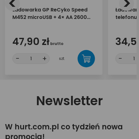
<
>
Ładowarka GP ReCyko Speed
Ładowark
M452 microUSB + 4× AA 2600
telefonu
mAh
30W 1x U
47,90 zł
34,55
brutto
-
+
-
szt.
Newsletter
W hurt.com.pl co tydzień nowa
promocja!