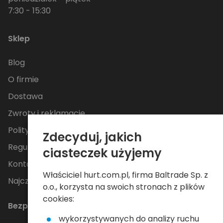
7:30 - 15:30
Sklep
Blog
O firmie
Dostawa
Zwroty i reklamacje
Polityka Prywatności
Zdecyduj, jakich
Regulamin
ciasteczek użyjemy
Kontakt
Właściciel hurt.com.pl, firma Baltrade Sp. z
Najczęściej zadawane pytania
o.o., korzysta na swoich stronach z plików
cookies:
Bezpieczne płatności
wykorzystywanych do analizy ruchu