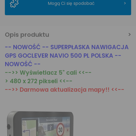
>
Mogą Ci się spodobać
Opis produktu
-- NOWOŚĆ -- SUPERPŁASKA NAWIGACJA
GPS GOCLEVER NAVIO 500 PL POLSKA --
NOWOŚĆ --
-->> Wyświetlacz 5" cali <<--
> 480 x 272 pikseli <<--
-->> Darmowa aktualizacja mapy!! <<--