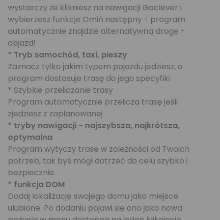
wystarczy że klikniesz na nawigacji Goclever i
wybierzesz funkcje Omiń następny - program
automatycznie znajdzie alternatywną drogę -
objazd!
* Tryb samochód, taxi, pieszy
Zaznacz tylko jakim typem pojazdu jedziesz, a
program dostosuje trasę do jego specyfiki
* Szybkie przeliczanie trasy
Program automatycznie przelicza trasę jeśli
zjedziesz z zaplanowanej
* tryby nawigacji - najszybsza, najkrótsza,
optymalna
Program wytyczy trasę w zależności od Twoich
potrzeb, tak byś mógł dotrzeć do celu szybko i
bezpiecznie.
* funkcja DOM
Dodaj lokalizację swojego domu jako miejsce
ulubione. Po dodaniu pojawi się ono jako nowa
pozycja w menu dostępna na jedno kliknięcie