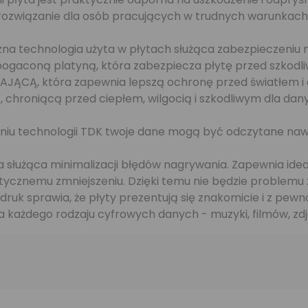
rozwiązanie dla osób pracujących w trudnych warunkach
czna technologia użyta w płytach służąca zabezpieczeniu
coną platyną, która zabezpiecza płytę przed szkodliwy
CĄ, która zapewnia lepszą ochronę przed światłem i d
chroniącą przed ciepłem, wilgocią i szkodliwym dla da
niu technologii TDK twoje dane mogą być odczytane naw
a służąca minimalizacji błędów nagrywania. Zapewnia ide
astycznemu zmniejszeniu. Dzięki temu nie będzie problem
ruk sprawia, że płyty prezentują się znakomicie i z pewno
 każdego rodzaju cyfrowych danych - muzyki, filmów, zdję