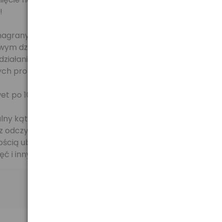
!
 nagranych danych. Obejmuje ona:
m działaniem powietrza i utlenieniem;
ziałaniem czynników chemicznych;
nych promieniowaniem.
et po 100 latach!
alny kąt pomiędzy laserem a nośnikiem, dzięki czemu
u z odczytem płyty w odtwarzaczach CD i DVD.
ścią ubarwią Twoją kolekcję. Idealnie nadają się do
ć i innych.