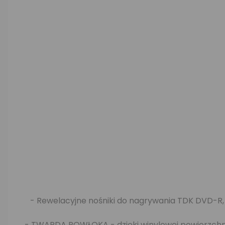
- Rewelacyjne nośniki do nagrywania TDK DVD-R, 
- TWARDA POWŁOKA - dzięki winylowej powierzchni p