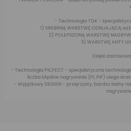
- Technologia TDK - specjalisty
1) SREBRNĄ WARSTWĘ ODBIJAJĄCĄ wzboga
2) POLEPSZONĄ WARSTWĘ NAGRYWAJĄ
3) WARSTWĘ ANTY UV, 
Dzięki zastosowa
- Technologia PICFECT - specjalistyczna technologi
liczba błędów nagrywania (PI, PIF) ulega dr
- Wyjątkowy DESIGN - przejrzysty, bardzo ładny nad
nagrywania