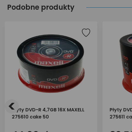
Podobne produkty
<
Płyty DVD-R 4,7GB 16X MAXELL
Płyty DV
275610 cake 50
275611 c