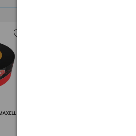
>
 MAXELL
Płyty DVD-R 4,7GB 16X MAXELL
275730 SP10