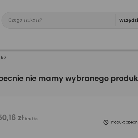
Wszędz
e 50
becnie nie mamy wybranego produk
50,16 zł
brutto
Produkt obecn