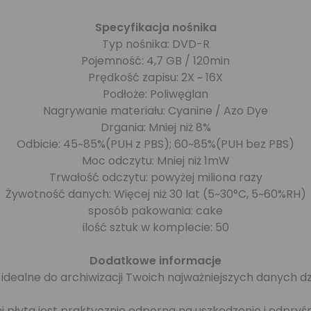
Specyfikacja nośnika
Typ nośnika: DVD-R
Pojemność: 4,7 GB / 120min
Prędkość zapisu: 2X ~ 16X
Podłoże: Poliwęglan
Nagrywanie materiału: Cyanine / Azo Dye
Drgania: Mniej niż 8%
Odbicie: 45~85%(PUH z PBS); 60~85%(PUH bez PBS)
Moc odczytu: Mniej niż 1mW
Trwałość odczytu: powyżej miliona razy
Żywotność danych: Więcej niż 30 lat (5~30°C, 5~60%RH)
sposób pakowania: cake
ilość sztuk w komplecie: 50
Dodatkowe informacje
idealne do archiwizacji Twoich najważniejszych danych dz
łyta jest praktycznie odporna na uszkodzenie i odpryśni