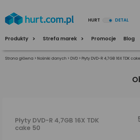
HURT
DETAL
Produkty
Strefa marek
Promocje
Blog
Strona główna
>
Nośniki danych
>
DVD
>
Płyty DVD-R 4,7GB 16X TDK cak
O
Płyty DVD-R 4,7GB 16X TDK
cake 50