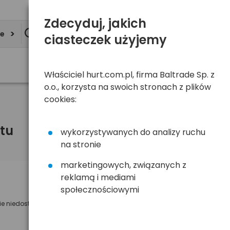
Zdecyduj, jakich
ie
ciasteczek użyjemy
Właściciel hurt.com.pl, firma Baltrade Sp. z
o.o., korzysta na swoich stronach z plików
cookies:
tu
wykorzystywanych do analizy ruchu
na stronie
marketingowych, związanych z
reklamą i mediami
Powiadom mnie o dostępności
społecznościowymi
ie niedostępny
Wyślemy powiadomienie o dostęności
na poniższy adres e-mail