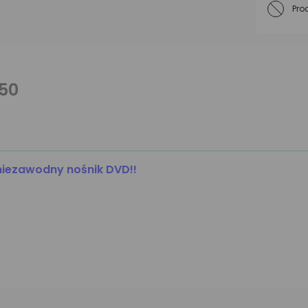
Pro
 50
niezawodny nośnik DVD!!