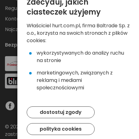
Zdecyduj, jakich
Regulamin
ciasteczek użyjemy
Kontakt
Właściciel hurt.com.pl, firma Baltrade Sp. z
Najczęściej zadawane pytania
o.o., korzysta na swoich stronach z plików
cookies:
Bezpieczne płatności
wykorzystywanych do analizy ruchu
na stronie
marketingowych, związanych z
reklamą i mediami
społecznościowymi
dostostuj zgody
© 2024 Baltrade sp. z o.o. - Wszelkie prawa
polityka cookies
zastrzeżone.