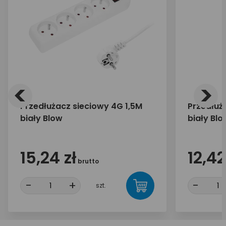
<
>
Przedłużacz sieciowy 4G 1,5M
Przedłuż
biały Blow
biały Blo
15,24 zł
12,42
brutto
-
+
-
szt.