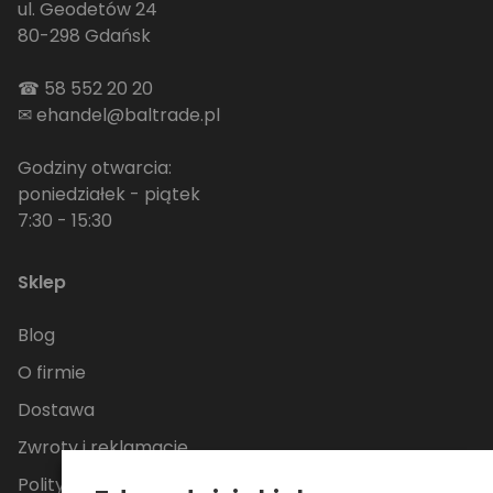
ul. Geodetów 24
80-298 Gdańsk
☎
58 552 20 20
✉
ehandel@baltrade.pl
Godziny otwarcia:
poniedziałek - piątek
7:30 - 15:30
Sklep
Blog
O firmie
Dostawa
Zwroty i reklamacje
Polityka Prywatności