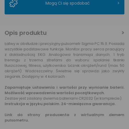
>
Mogą Ci się spodobać
Opis produktu
Łatwy w obsłudze i precyzyjny pulsometr Sigma PC 15.11. Posiada
wszystkie podstawowe funkcje. Monitor pracy serca pracujący
z dokładnością EKG. Analogowa transmisja danych. 1 tryb
treningu z trzema strefami do wyboru: spalanie tkanki
tłuszczowej, fitness, użytkownika. Licznik okrążeń/rund (max. 50
okrążeń). Wodoszczelny. Świetnie się sprawdzi jako zwykły
zegarek. Dostępny w 4 kolorach.
Zapamiętuje ustawienia i wartości przy wymianie baterii.
Możliwość wprowadzenia wartości początkowych.
Zestaw jest zasilany dwiema bateriami CR2032 (w komplecie).
Instrukcja w języku polskim. 24-miesięczna gwarancja.
Link do strony producenta z wirtualnym demem
pulsometru.