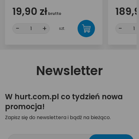
19,90 zł
189,9
brutto
-
+
-
szt.
Newsletter
W hurt.com.pl co tydzień nowa
promocja!
Zapisz się do newslettera i bądź na bieżąco.