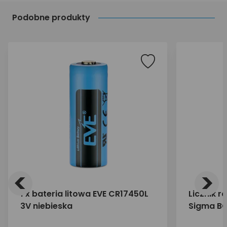
Podobne produkty
<
>
1 x bateria litowa EVE CR17450L
Licznik 
3V niebieska
Sigma BC