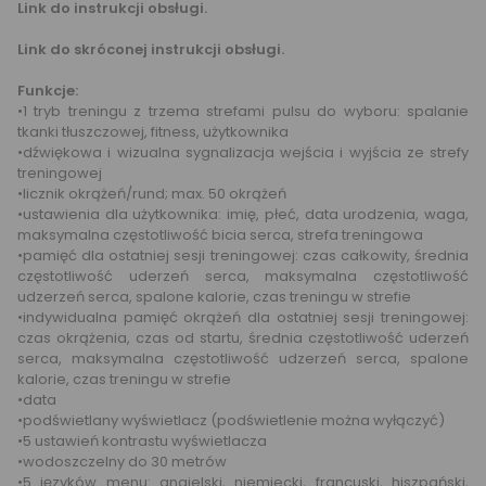
Link do instrukcji obsługi.
Link do skróconej instrukcji obsługi.
Funkcje:
•1 tryb treningu z trzema strefami pulsu do wyboru: spalanie
tkanki tłuszczowej, fitness, użytkownika
•dźwiękowa i wizualna sygnalizacja wejścia i wyjścia ze strefy
treningowej
•licznik okrążeń/rund; max. 50 okrążeń
•ustawienia dla użytkownika: imię, płeć, data urodzenia, waga,
maksymalna częstotliwość bicia serca, strefa treningowa
•pamięć dla ostatniej sesji treningowej: czas całkowity, średnia
częstotliwość uderzeń serca, maksymalna częstotliwość
udzerzeń serca, spalone kalorie, czas treningu w strefie
•indywidualna pamięć okrążeń dla ostatniej sesji treningowej:
czas okrążenia, czas od startu, średnia częstotliwość uderzeń
serca, maksymalna częstotliwość udzerzeń serca, spalone
kalorie, czas treningu w strefie
•data
•podświetlany wyświetlacz (podświetlenie można wyłączyć)
•5 ustawień kontrastu wyświetlacza
•wodoszczelny do 30 metrów
•5 języków menu: angielski, niemiecki, francuski, hiszpański,