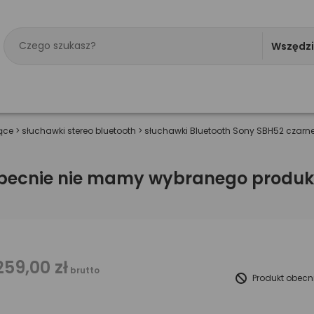
Wszędz
ące
>
słuchawki stereo bluetooth
>
słuchawki Bluetooth Sony SBH52 czarn
becnie nie mamy wybranego produk
259,00 zł
brutto
Produkt obecn