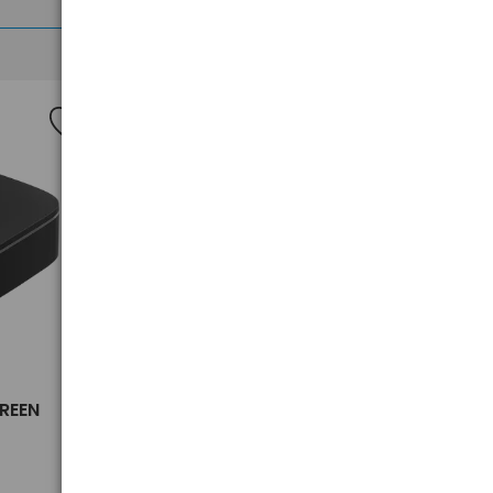
>
GREEN
Odbiornik Bluetooth 5.3 AUX
UGREEN CM596 90748