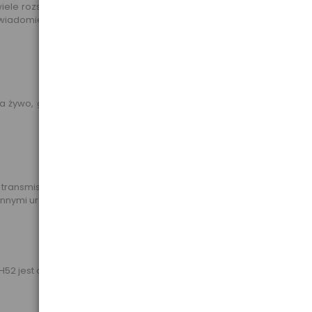
 rozszerzeń aplikacji, dzięki którym to akcesorium stanie się
j powiadomienia i wiadomości tekstowe na wyraźnym wyświetlaczu
a żywo, gdziekolwiek jesteś. Dzięki zestawowi słuchawkowemu
nsmisji strumieniowej dźwięku Bluetooth (A2DP) - w tym z
nnymi urządzeniami naraz.
H52 jest odporny na zachlapania i brzydką pogodę.