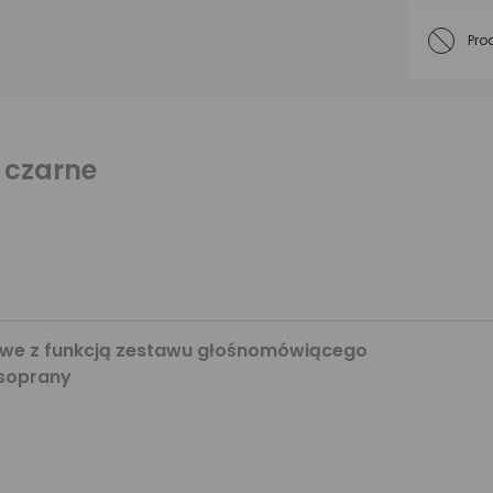
Pro
 czarne
we z funkcją zestawu głośnomówiącego
 soprany