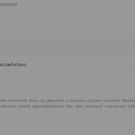
rowania
ieczeństwo
 brzmienie. Basy są głębokie, a soprany czyste i wyraźne. Muzyka 
ikrofon został zaprojektowany tak, aby uchwycić najszerszy zakr