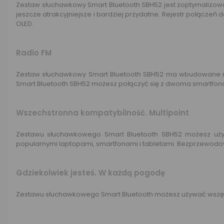
Zestaw słuchawkowy Smart Bluetooth SBH52 jest zoptymalizowan
jeszcze atrakcyjniejsze i bardziej przydatne. Rejestr połącze
OLED.
Radio FM
Zestaw słuchawkowy Smart Bluetooth SBH52 ma wbudowane radi
Smart Bluetooth SBH52 możesz połączyć się z dwoma smartfona
Wszechstronna kompatybilność. Multipoint
Zestawu słuchawkowego Smart Bluetooth SBH52 możesz używ
popularnymi laptopami, smartfonami i tabletami. Bezprzewod
Gdziekolwiek jesteś. W każdą pogodę
Zestawu słuchawkowego Smart Bluetooth możesz używać wszędzie