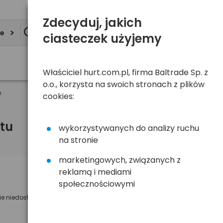
Zdecyduj, jakich
ie
ciasteczek użyjemy
Właściciel hurt.com.pl, firma Baltrade Sp. z
o.o., korzysta na swoich stronach z plików
e
cookies:
tu
wykorzystywanych do analizy ruchu
na stronie
marketingowych, związanych z
reklamą i mediami
Powiadom mnie o dostępności
społecznościowymi
ie niedostępny
Wyślemy powiadomienie o dostęności
na poniższy adres e-mail