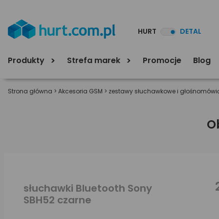
HURT
DETAL
Produkty
Strefa marek
Promocje
Blog
Strona główna
>
Akcesoria GSM
>
zestawy słuchawkowe i głośnomówi
O
słuchawki Bluetooth Sony
SBH52 czarne