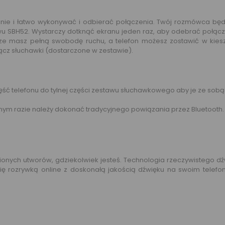
 i łatwo wykonywać i odbierać połączenia. Twój rozmówca będzie
 SBH52. Wystarczy dotknąć ekranu jeden raz, aby odebrać połącze
e masz pełną swobodę ruchu, a telefon możesz zostawić w kiesz
łącz słuchawki (dostarczone w zestawie).
 część telefonu do tylnej części zestawu słuchawkowego aby je ze sob
ym razie należy dokonać tradycyjnego powiązania przez Bluetooth.
onych utworów, gdziekolwiek jesteś. Technologia rzeczywistego dźw
się rozrywką online z doskonałą jakością dźwięku na swoim telefo