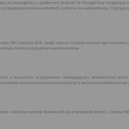
y do współpracy z systemem Android. W Google Play znajdziesz wiele
ń do przeglądania historii ostatnich rozmów na wyświetlaczu. Czyta
o FM z funkcją RDS, dzięki czemu możesz cieszyć się rozrywką n
mi lub innymi urządzeniami jednocześnie.
ać z dowolnym urządzeniem obsługującym standardowy profil tra
owy zestaw słuchawkowy można połączyć z dwoma smartfonami lub i
 i w każdej sytuacji. Nawet jeśli zacznie padać deszcz. Zestaw SB