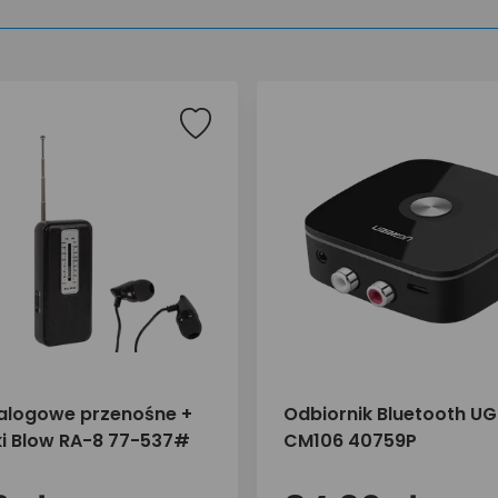
alogowe przenośne +
Odbiornik Bluetooth U
i Blow RA-8 77-537#
CM106 40759P