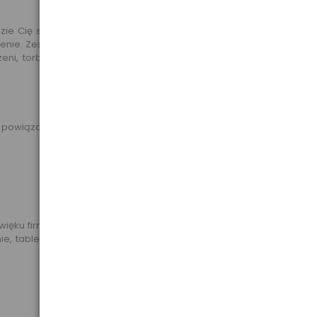
 Cię słyszał głośno i wyraźnie. Kiedy ktoś zadzwoni na Twój
nie. Zestawu możesz również używać do przeglądania historii
eni, torbie lub w dowolnym miejscu pozostającym w zasięgu
ą powiązać.
ięku firmy Sony zapewnia głębokie basy oraz czysty i wyraźny
nie, tablecie lub laptopie. Na wyświetlaczu mogą pojawiać się