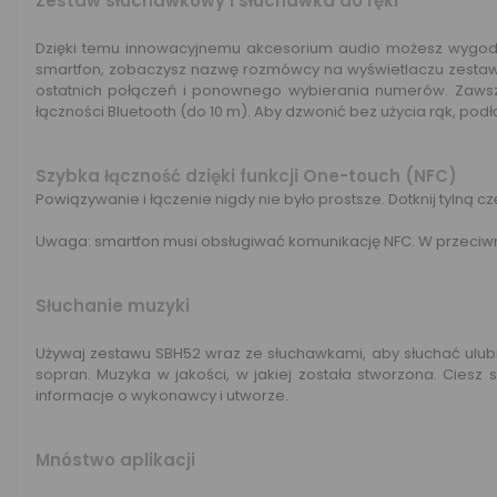
Zestaw słuchawkowy i słuchawka do ręki
Dzięki temu innowacyjnemu akcesorium audio możesz wygodnie
smartfon, zobaczysz nazwę rozmówcy na wyświetlaczu zestawu
ostatnich połączeń i ponownego wybierania numerów. Zawsz
łączności Bluetooth (do 10 m). Aby dzwonić bez użycia rąk, pod
Szybka łączność dzięki funkcji One-touch (NFC)
Powiązywanie i łączenie nigdy nie było prostsze. Dotknij tylną
Uwaga: smartfon musi obsługiwać komunikację NFC. W przeciwn
Słuchanie muzyki
Używaj zestawu SBH52 wraz ze słuchawkami, aby słuchać ulubi
sopran. Muzyka w jakości, w jakiej została stworzona. Ciesz 
informacje o wykonawcy i utworze.
Mnóstwo aplikacji