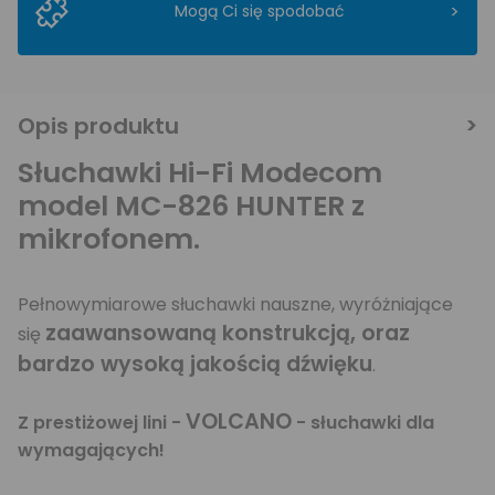
>
Mogą Ci się spodobać
Opis produktu
Słuchawki Hi-Fi Modecom
model MC-826 HUNTER z
mikrofonem.
Pełnowymiarowe słuchawki nauszne, wyróżniające
zaawansowaną konstrukcją, oraz
się
bardzo wysoką jakością dźwięku
.
VOLCANO
Z prestiżowej lini -
- słuchawki dla
wymagających!