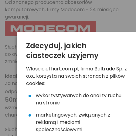
Od znanego producenta akcesoriów
komputerowych, firmy Modecom - 24 miesiące
gwarancji.
Zdecyduj, jakich
Słuchawki posiadają zamknięty system akustyczny,
ciasteczek użyjemy
co owocuje zwiększoną dynamiką dźwięku, oraz
zmniejszonym hałasem dobiegającym z zewnątrz.
Właściciel hurt.com.pl, firma Baltrade Sp. z
Idealne dla graczy komputerowych.
o.o., korzysta na swoich stronach z plików
Za najwyższą jakość odtwarzanego dźwięku
cookies:
olbrzymie (jak na słuchawki)
odpowiadają
wykorzystywanych do analizy ruchu
50mm membrany
. Zastosowane w konstrukcji
na stronie
wzmocnione magnesy sprawiają że słuchawki
charakteryzują się dużą mocą.
marketingowych, związanych z
reklamą i mediami
Słuchawki niewiarygodnie
sprawnie przenoszą
społecznościowymi