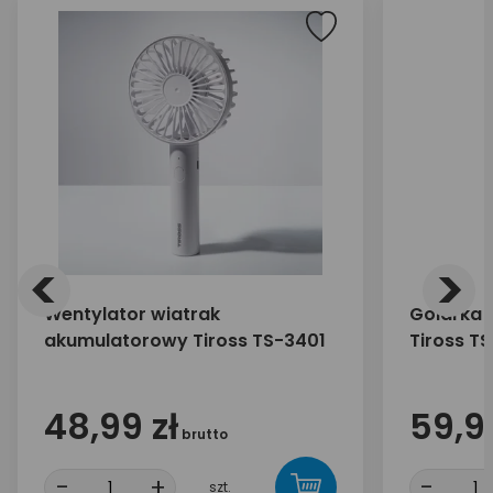
<
>
Wentylator wiatrak
Golarka 
akumulatorowy Tiross TS-3401
Tiross T
48,99 zł
59,99
brutto
-
+
-
szt.