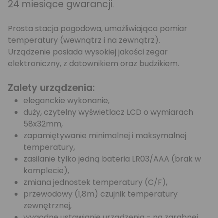
24 miesiące gwarancji
.
Prosta stacja pogodowa, umożliwiająca pomiar
temperatury (wewnątrz i na zewnątrz).
Urządzenie posiada wysokiej jakości zegar
elektroniczny, z datownikiem oraz budzikiem.
Zalety urządzenia:
eleganckie wykonanie,
duży, czytelny wyświetlacz LCD o wymiarach
58x32mm,
zapamiętywanie minimalnej i maksymalnej
temperatury,
zasilanie tylko jedną bateria LR03/AAA (brak w
komplecie),
zmiana jednostek temperatury (C/F),
przewodowy (1,8m) czujnik temperatury
zewnętrznej,
wygodne ustawianie urządzenia - na zgrabnej