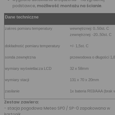
podstawce,
możliwość montażu na ścianie
.
Dane techniczne
zakres pomiaru temperatury
wewnętrznej: 0..50st. C
zewnętrznej: -20..50st. C
dokładność pomiaru temperatury
+/- 1,5st. C
sonda zewnętrzna
przewodowa o długości 1,
wymiary wyświetlacza LCD
32 x 58mm
wymiary stacji
131 x 70 x 20mm
zasilanie
1x bateria R03/AAA (brak 
Zestaw zawiera:
- stacja pogodowa Meteo SP0 / SP-0 zapakowana w
kartonik,