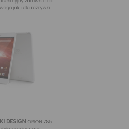
lofunkcyjny zarówno dla
ego jak i dla rozrywki.
KI DESIGN
ORION 785
odnie zgrabny, ma