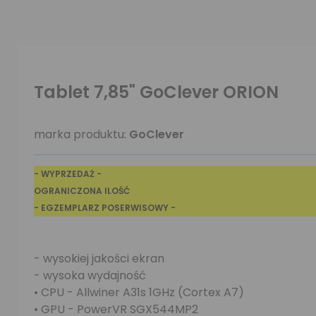
Tablet 7,85" GoClever ORION
marka produktu:
GoClever
- WYPRZEDAŻ -
OGRANICZONA ILOŚĆ
- EGZEMPLARZ POSERWISOWY -
- wysokiej jakości ekran
- wysoka wydajność
• CPU - Allwiner A31s 1GHz (Cortex A7)
• GPU - PowerVR SGX544MP2