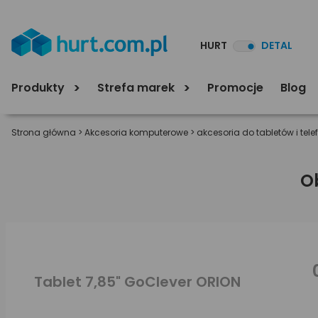
HURT
DETAL
Produkty
Strefa marek
Promocje
Blog
Strona główna
>
Akcesoria komputerowe
>
akcesoria do tabletów i tel
O
Tablet 7,85" GoClever ORION