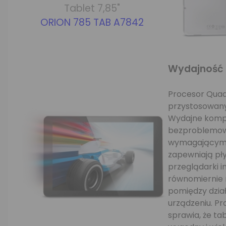
Tablet 7,85"
ORION 785 TAB A7842
Wydajność
Procesor QuadC
przystosowany
Wydajne komp
bezproblemow
wymagającymi 
zapewniają pły
przeglądarki i
równomiernie 
pomiędzy dział
urządzeniu. P
sprawia, że ta