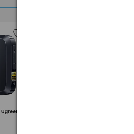
>
0 Ugreen
Głośnik Bluetooth JBL GO 5
czarny