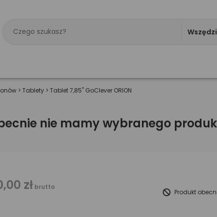
Wszędz
efonów
>
Tablety
>
Tablet 7,85" GoClever ORION
becnie nie mamy wybranego produk
0,00 zł
brutto
Produkt obecn