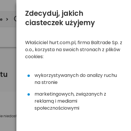
Zdecyduj, jakich
ie
ciasteczek użyjemy
Właściciel hurt.com.pl, firma Baltrade Sp. z
o.o., korzysta na swoich stronach z plików
cookies:
tu
wykorzystywanych do analizy ruchu
na stronie
marketingowych, związanych z
reklamą i mediami
Powiadom mnie o dostępności
społecznościowymi
ie niedostępny
Wyślemy powiadomienie o dostęności
na poniższy adres e-mail