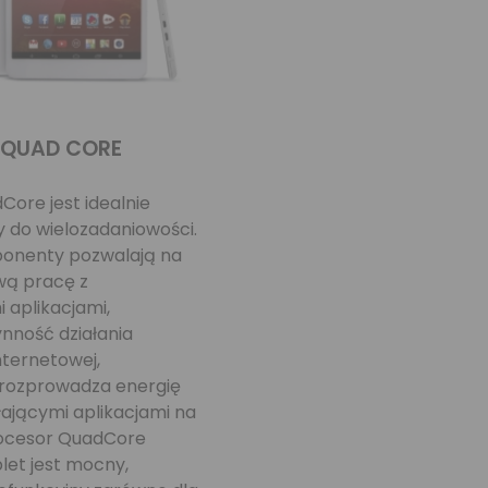
 QUAD CORE
ore jest idealnie
 do wielozadaniowości.
onenty pozwalają na
ą pracę z
aplikacjami,
nność działania
nternetowej,
rozprowadza energię
ającymi aplikacjami na
rocesor QuadCore
blet jest mocny,