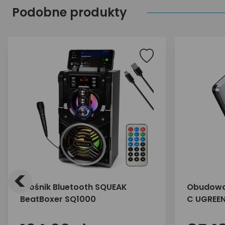
Podobne produkty
<
Głośnik Bluetooth SQUEAK
Obudowa 
BeatBoxer SQ1000
C UGREE