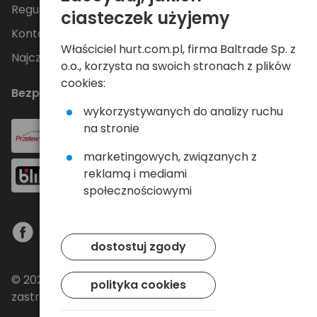
Regulamin
ciasteczek użyjemy
Kontakt
Właściciel hurt.com.pl, firma Baltrade Sp. z
Najczęściej zadawane pytania
o.o., korzysta na swoich stronach z plików
cookies:
Bezpieczne płatności
wykorzystywanych do analizy ruchu
na stronie
marketingowych, związanych z
reklamą i mediami
społecznościowymi
dostostuj zgody
© 2024 Baltrade sp. z o.o. - Wszelkie prawa
polityka cookies
zastrzeżone.