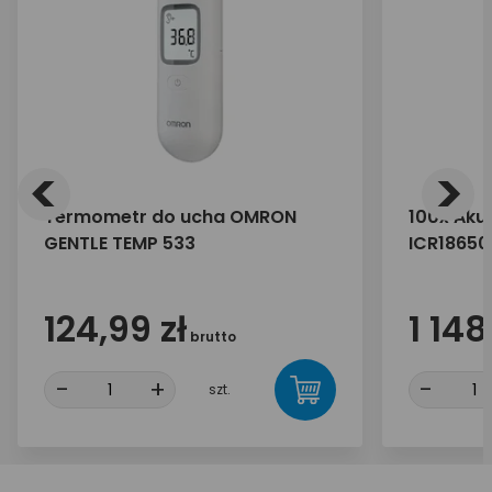
<
>
Termometr do ucha OMRON
100x Akum
GENTLE TEMP 533
ICR18650
zbiorcze
124,99 zł
1 148
brutto
-
+
-
szt.