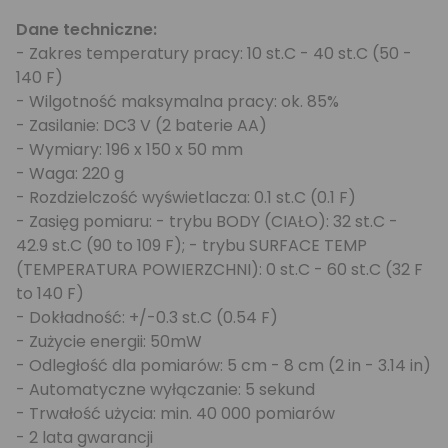
Dane techniczne:
- Zakres temperatury pracy: 10 st.C - 40 st.C (50 -
140 F)
- Wilgotność maksymalna pracy: ok. 85%
- Zasilanie: DC3 V (2 baterie AA)
- Wymiary: 196 x 150 x 50 mm
- Waga: 220 g
- Rozdzielczość wyświetlacza: 0.1 st.C (0.1 F)
- Zasięg pomiaru: - trybu BODY (CIAŁO): 32 st.C -
42.9 st.C (90 to 109 F); - trybu SURFACE TEMP
(TEMPERATURA POWIERZCHNI): 0 st.C - 60 st.C (32 F
to 140 F)
- Dokładność: +/-0.3 st.C (0.54 F)
- Zużycie energii: 50mW
- Odległość dla pomiarów: 5 cm - 8 cm (2 in - 3.14 in)
- Automatyczne wyłączanie: 5 sekund
- Trwałość użycia: min. 40 000 pomiarów
- 2 lata gwarancji