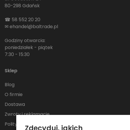
80-298 Gdańsk
☎
58 552 20 20
✉
ehandel@baltrade.pl
Godziny otwarcia:
poniedziałek - piątek
7:30 - 15:30
Sklep
Blog
O firmie
Dostawa
Zwroty i reklamacje
Polityka Prywatności
Zdecyduj, jakich