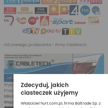
Od znanego, producenta - firmy Cabletech.
Zdecyduj, jakich
Wykonany na komponentach najwyższej jakości.
Pracuje na
układzie/dekoderze Siano Mobile
ciasteczek użyjemy
Silicon serii SMS1XXX
.
Wsparcie dla rozdzielczości FullHD 1080i
.
Właściciel hurt.com.pl, firma Baltrade Sp. z