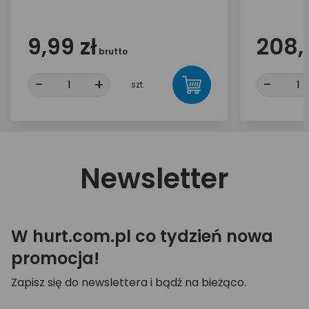
9,99 zł
208,
brutto
-
+
-
szt.
Newsletter
W hurt.com.pl co tydzień nowa
promocja!
Zapisz się do newslettera i bądź na bieżąco.