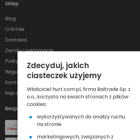
Sklep
Blog
O firmie
Dostawa
Zwroty i reklamacje
Polityka Prywatności
Zdecyduj, jakich
Regulamin
ciasteczek użyjemy
Kontakt
Właściciel hurt.com.pl, firma Baltrade Sp. z
Najczęściej zadawane pytania
o.o., korzysta na swoich stronach z plików
cookies:
Bezpieczne płatności
wykorzystywanych do analizy ruchu
na stronie
marketingowych, związanych z