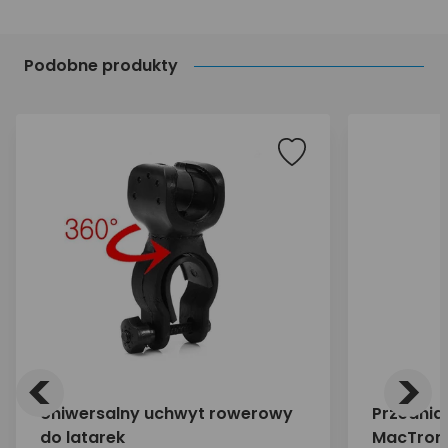
Podobne produkty
<
>
Uniwersalny uchwyt rowerowy
Przednia
do latarek
MacTroni