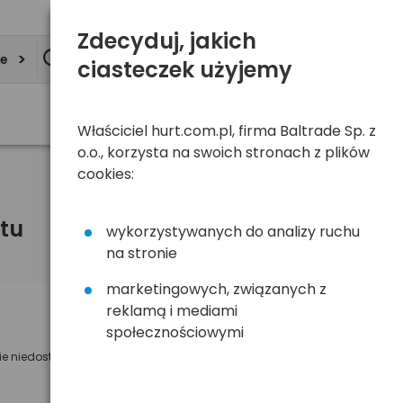
Zdecyduj, jakich
ie
ciasteczek użyjemy
Właściciel hurt.com.pl, firma Baltrade Sp. z
o.o., korzysta na swoich stronach z plików
cookies:
tu
wykorzystywanych do analizy ruchu
na stronie
marketingowych, związanych z
reklamą i mediami
Powiadom mnie o dostępności
społecznościowymi
ie niedostępny
Wyślemy powiadomienie o dostęności
na poniższy adres e-mail