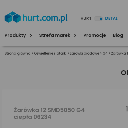
HURT
DETAL
Produkty
Strefa marek
Promocje
Blog
Strona główna
>
Oświetlenie i latarki
>
żarówki diodowe
>
G4
>
Żarówka 
O
Żarówka 12 SMD5050 G4
ciepła 06234