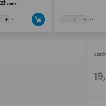
zł
brutto
+
+
-
-
+
+
szt.
szt.
Żaró
19