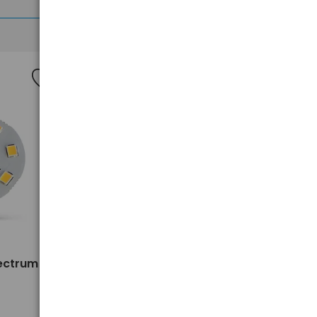
>
ectrum
ZAR.HAL 20W G4 Osram
ściemnialna 12V 2800K