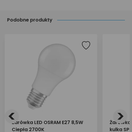
Podobne produkty
<
>
Żarówka LED OSRAM E27 8,5W
Żarówka 
Ciepła 2700K
kulka SP