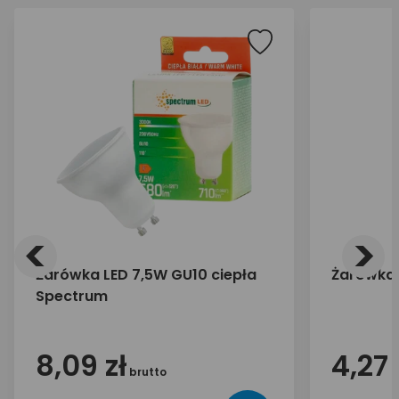
<
>
Żarówka LED 7,5W GU10 ciepła
Żarówka 
Spectrum
8,09 zł
4,27 
brutto