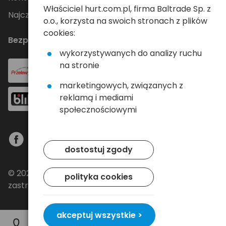
Właściciel hurt.com.pl, firma Baltrade Sp. z
Najczęściej zadawane pytania
o.o., korzysta na swoich stronach z plików
cookies:
Bezpieczne płatności
wykorzystywanych do analizy ruchu
na stronie
marketingowych, związanych z
reklamą i mediami
społecznościowymi
dostostuj zgody
© 2024 Baltrade sp. z o.o. - Wszelkie prawa
polityka cookies
zastrzeżone.
akceptuj wszystkie >