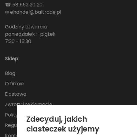
☎
58 552 20 20
✉
ehandel@baltrade.pl
Godziny otwarcia:
poniedziałek - piątek
7:30 - 15:30
Sklep
Blog
O firmie
Dostawa
Zwroty i reklamacje
Polityka Prywatności
Zdecyduj, jakich
Regulamin
ciasteczek użyjemy
Kontakt