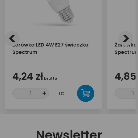
<
>
Żarówka LED 4W E27 świeczka
Żarówka 
Spectrum
Spectru
4,24 zł
4,85 
brutto
-
+
-
szt.
Newsletter