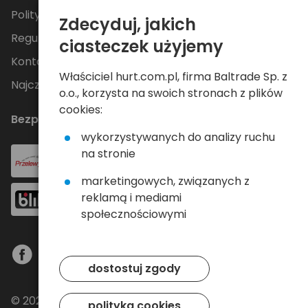
Polityka Prywatności
Zdecyduj, jakich
Regulamin
ciasteczek użyjemy
Kontakt
Właściciel hurt.com.pl, firma Baltrade Sp. z
Najczęściej zadawane pytania
o.o., korzysta na swoich stronach z plików
cookies:
Bezpieczne płatności
wykorzystywanych do analizy ruchu
na stronie
marketingowych, związanych z
reklamą i mediami
społecznościowymi
dostostuj zgody
© 2024 Baltrade sp. z o.o. - Wszelkie prawa
polityka cookies