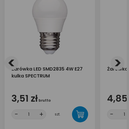
<
>
Żarówka LED SMD2835 4W E27
Żarówka 
kulka SPECTRUM
3,51 zł
4,85 
brutto
-
+
-
szt.