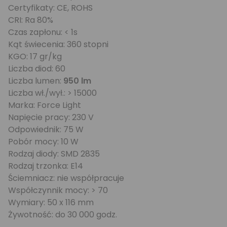
Certyfikaty: CE, ROHS
CRI: Ra 80%
Czas zapłonu: < 1s
Kąt świecenia: 360 stopni
KGO: 17 gr/kg
Liczba diod: 60
Liczba lumen:
950 lm
Liczba wł./wył.: > 15000
Marka: Force Light
Napięcie pracy: 230 V
Odpowiednik: 75 W
Pobór mocy: 10 W
Rodzaj diody: SMD 2835
Rodzaj trzonka: E14
Ściemniacz: nie współpracuje
Współczynnik mocy: > 70
Wymiary: 50 x 116 mm
Żywotność: do 30 000 godz.