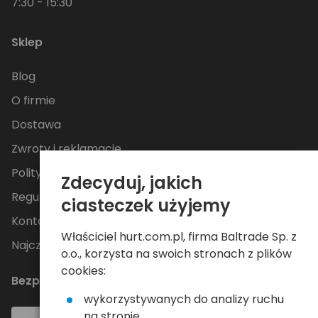
7:30 - 15:30
Sklep
Blog
O firmie
Dostawa
Zwroty i reklamacje
Polityka Prywatności
Zdecyduj, jakich
Regulamin
ciasteczek użyjemy
Kontakt
Właściciel hurt.com.pl, firma Baltrade Sp. z
Najczęściej zadawane pytania
o.o., korzysta na swoich stronach z plików
cookies:
Bezpieczne płatności
wykorzystywanych do analizy ruchu
na stronie