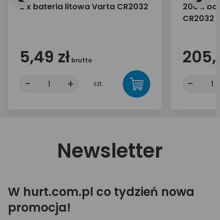
2 x bateria litowa Varta CR2032
200 x bat
CR2032
5,49 zł
205,
brutto
-
+
-
szt.
Newsletter
W hurt.com.pl co tydzień nowa
promocja!