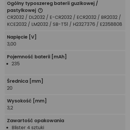
Ogólny typoszereg baterii guzikowej /
pastylkowej
CR2032 / DL2032 / E-CR2032 / ECR2032 / BR2032 /
KCE2032 / LM2032 / SB-T51 / H2327376 / E2358808
Napięcie
[V]
3,00
Pojemność baterii
[mAh]
235
Średnica
[mm]
20
Wysokość
[mm]
3,2
Zawartość opakowania
Blister 4 sztuki