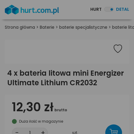
HURT
DETAL
Strona główna
>
Baterie
>
baterie specjalistyczne
>
baterie li
4 x bateria litowa mini Energizer
Ultimate Lithium CR2032
12,30 zł
brutto
Duża ilość w magazynie
-
+
szt.