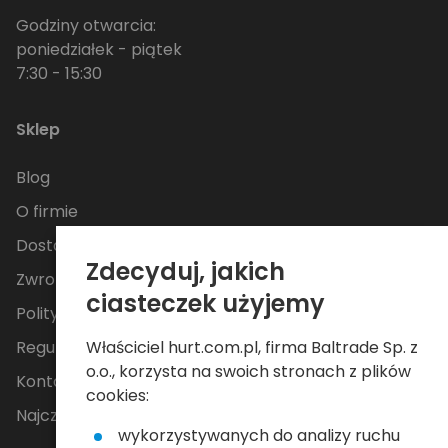
Godziny otwarcia:
poniedziałek - piątek
7:30 - 15:30
Sklep
Blog
O firmie
Dostawa
Zdecyduj, jakich
Zwroty i reklamacje
ciasteczek użyjemy
Polityka Prywatności
Regulamin
Właściciel hurt.com.pl, firma Baltrade Sp. z
o.o., korzysta na swoich stronach z plików
Kontakt
cookies:
Najczęściej zadawane pytania
wykorzystywanych do analizy ruchu