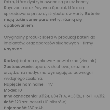
Extra, które dystrybuowane są przez kanały
Rayovac'a oraz Rayovac Special, które są
sprzedawane przez dystrybutorów Varty.
Baterie
mają takie same parametry, różnią się
opakowaniem
.
Oryginalny produkt lidera w produkcji baterii do
implantów, oraz aparatów słuchowych - firmy
Rayovac
.
Rodzaj:
bateria cynkowo - powietrzna (zinc air)
Zastosowanie:
aparaty słuchowe, oraz inne
urządzenia medyczne wymagające pewnego i
wydajnego zasilania.
Napięcie nominalne:
1,4V
Model:
10
Inne oznaczenia:
B3124, B347PA, AC312E, PR41, HA312
Ilość:
120 szt. baterii (10 blistrów)
Pojemność:
180mAh