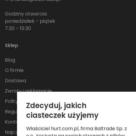
Godziny otwarcia:
poniedziałek - piątek
7:30 - 15:30
Sklep
Blog
O firmie
Dostawa
Zwroty i reklamacje
Polityka Prywatności
Zdecyduj, jakich
Regulamin
ciasteczek użyjemy
Kontakt
Właściciel hurt.com.pl, firma Baltrade Sp. z
Najczęściej zadawane pytania
o.o., korzysta na swoich stronach z plików