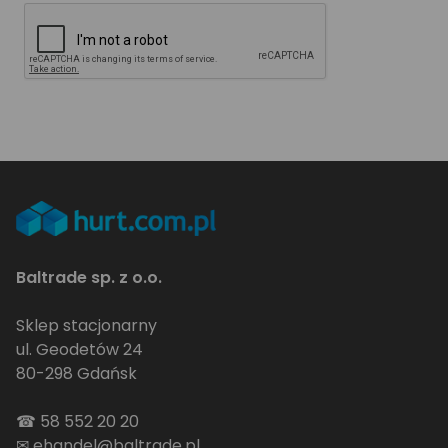
Baltrade sp. z o.o.
Sklep stacjonarny
ul. Geodetów 24
80-298 Gdańsk
☎
58 552 20 20
✉
ehandel@baltrade.pl