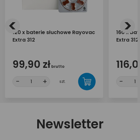
<
>
120 x baterie słuchowe Rayovac
160 x ba
Extra 312
Extra 312
99,90 zł
116,0
brutto
-
+
-
szt.
Newsletter