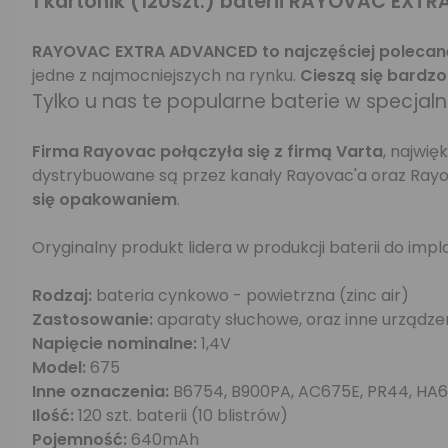
1 kartonik (120szt.) baterii
RAYOVAC EXTR
RAYOVAC EXTRA ADVANCED to najczęściej polecan
jedne z najmocniejszych na rynku.
Cieszą się bardz
Tylko u nas te popularne baterie w specjal
Firma Rayovac połączyła się z firmą Varta
, najwi
dystrybuowane są przez kanały Rayovac'a oraz Rayo
się opakowaniem
.
Oryginalny produkt lidera w produkcji baterii do im
Rodzaj:
bateria cynkowo - powietrzna (zinc air)
Zastosowanie:
aparaty słuchowe, oraz inne urządz
Napięcie nominalne:
1,4V
Model:
675
Inne oznaczenia:
B6754, B900PA, AC675E, PR44, HA
Ilość:
120 szt. baterii (10 blistrów)
Pojemność:
640mAh