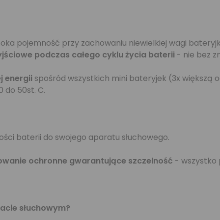
ka pojemność przy zachowaniu niewielkiej wagi bateryj
yjściowe podczas całego cyklu życia baterii
- nie bez 
 energii
spośród wszystkich mini bateryjek (3x większą o
 do 50st. C.
ości baterii do swojego aparatu słuchowego.
owanie ochronne gwarantujące szczelność
- wszystko p
aracie słuchowym?