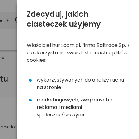
Zdecyduj, jakich
ie
ciasteczek użyjemy
Właściciel hurt.com.pl, firma Baltrade Sp. z
o.o., korzysta na swoich stronach z plików
box
cookies:
tu
wykorzystywanych do analizy ruchu
na stronie
marketingowych, związanych z
reklamą i mediami
Powiadom mnie o dostępności
społecznościowymi
Wyślemy powiadomienie o dostęności
ie niedostępny
na poniższy adres e-mail