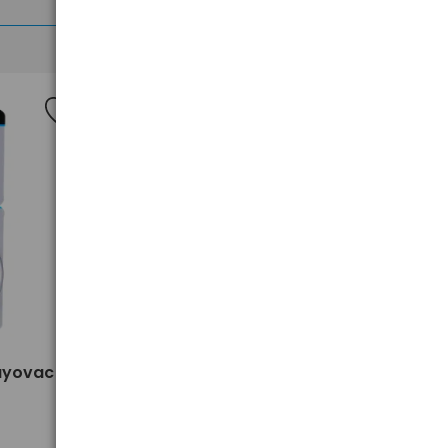
>
Rayovac
120 x baterie słuchowe Rayovac
Extra 312