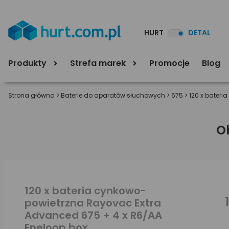
HURT
DETAL
Produkty
Strefa marek
Promocje
Blog
Strona główna
>
Baterie do aparatów słuchowych
>
675
>
120 x bater
O
120 x bateria cynkowo-
powietrzna Rayovac Extra
Advanced 675 + 4 x R6/AA
Eneloop box