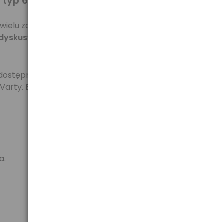
 typ 675.
w wielu zakładach laryngologicznych. Uważane są za
dyskusyjnych.
 dostępne są pod nazwami: Rayovac Extra, które
 Varty.
Baterie mają takie same parametry, różnią
a.