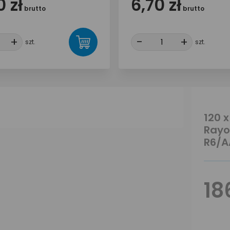
 zł
6,70 zł
brutto
brutto
+
+
-
-
+
+
szt.
szt.
120 
Rayo
R6/A
18