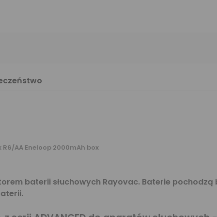
ieczeństwo
4 x R6/AA Eneloop 2000mAh box
rem baterii słuchowych Rayovac. Baterie pochodzą 
terii.