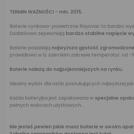
TERMIN WAŻNOŚCI - min. 2015.
Baterie cynkowo-powietrzne Rayovac to bardzo wyso
Dodatkowo zepewniają
bardzo stabilne napięcie w
Baterie posiadają
najwyższa gęstość zgromadzonej
prawidłowo w b. szerokim zakresie temperatur: od -10
Baterie należą do najpojemniejszych na rynku.
Idealny wybór dla osób poszukujących najwyższej jak
Każda bateryjka jest zapakowana w
specjalne opak
pełnych walorach użytkowych.
Nie jesteś pewien jakie masz baterie w swoim ap
Tabelka zamienników dostępna jest
tutaj
.