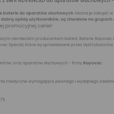
A
z serii ADVANCED do aparatów słuchowych -
e baterie do aparatów słuchowych
. Można je zakupić 
o dobrą opinią użytkowników, są chwalone na grupach 
nej promocyjnej cenie!
ększym niemieckim producentem baterii. Baterie Rayovac
vac Special, które są sprzedawane przez dystrybutorów
plantów, oraz aparatów słuchowych - firmy
Rayovac
.
enia medyczne wymagające pewnego i wydajnego zasilani
675