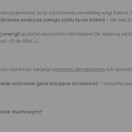
ka pojemność przy zachowaniu niewielkiej wagi baterii
yjściowe podczas całego cyklu życia baterii
- nie bez 
 energii
spośród wszystkich mini baterii (3x większą od 
d -10 do 50st. C.
ości baterii do swojego
implantu ślimakowego
lub aparat
anie ochronne gwarantujące szczelność
- wszystko po 
aracie słuchowym?