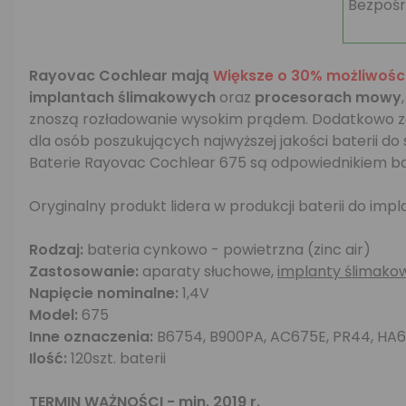
Bezpośr
Rayovac Cochlear mają
Większe o 30% możliwośc
implantach ślimakowych
oraz
procesorach mowy
znoszą rozładowanie wysokim prądem. Dodatkowo 
dla osób poszukujących najwyższej jakości baterii d
Baterie Rayovac Cochlear 675 są odpowiednikiem ba
Oryginalny produkt lidera w produkcji baterii do im
Rodzaj:
bateria cynkowo - powietrzna (zinc air)
Zastosowanie:
aparaty słuchowe,
implanty ślimako
Napięcie nominalne:
1,4V
Model:
675
Inne oznaczenia:
B6754, B900PA, AC675E, PR44, HA
Ilość:
120szt. baterii
TERMIN WAŻNOŚCI - min. 2019 r.