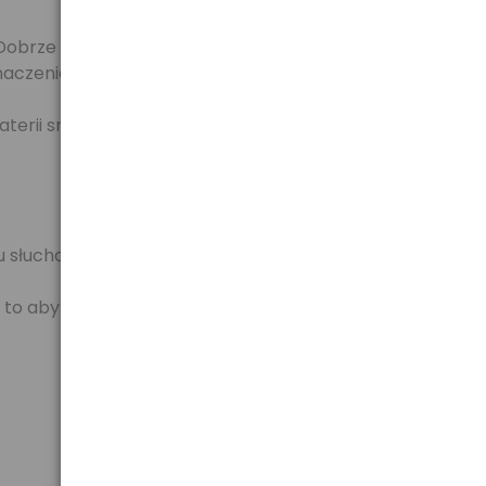
. Dobrze znoszą rozładowanie wysokim prądem.
znaczenia w przypadku wielu urządzeń medycznych.
baterii srebrowych). Dodatkowo baterie działają
u słuchowego.
to aby do klienta dotarł produkt możliwie świeży, o