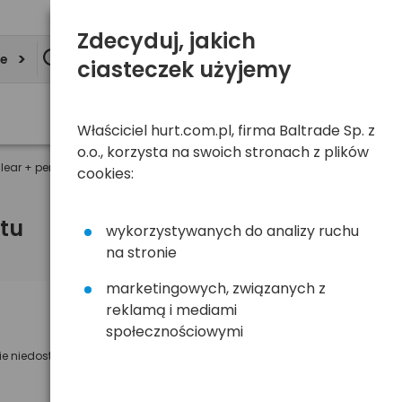
Zdecyduj, jakich
ie
ciasteczek użyjemy
Właściciel hurt.com.pl, firma Baltrade Sp. z
o.o., korzysta na swoich stronach z plików
lear + pendrive 8GB
cookies:
tu
wykorzystywanych do analizy ruchu
na stronie
marketingowych, związanych z
reklamą i mediami
Powiadom mnie o dostępności
społecznościowymi
ie niedostępny
Wyślemy powiadomienie o dostęności
na poniższy adres e-mail