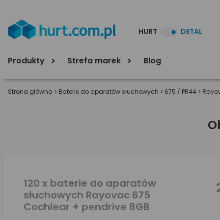
HURT
DETAL
Produkty
Strefa marek
Blog
Strona główna
>
Baterie do aparatów słuchowych
>
675 / PR44
>
Rayo
O
120 x baterie do aparatów
słuchowych Rayovac 675
Cochlear + pendrive 8GB