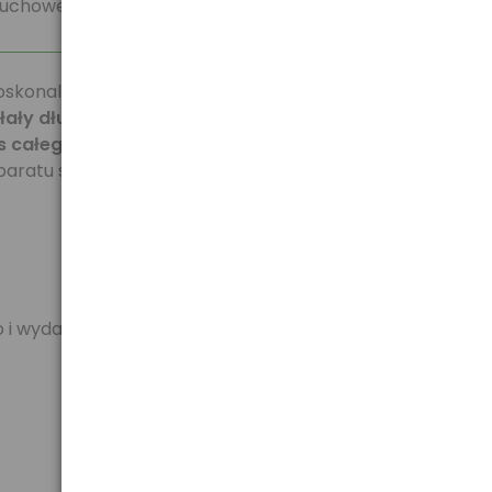
łuchowe:
oskonale nadają się jako źródło zasilania w
łały dłużej w każdym aparacie słuchowym
. Dobrze
całego cyklu życia baterii.
Stanowią idealny wybór
paratu słuchowego.
 wydajnego zasilania.