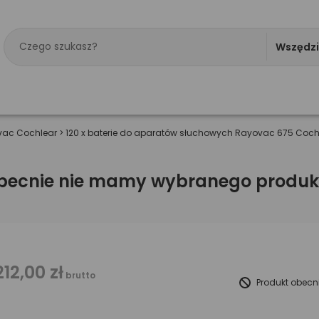
Wszędz
vac Cochlear
>
120 x baterie do aparatów słuchowych Rayovac 675 Coch
becnie nie mamy wybranego produk
212,00 zł
brutto
Produkt obecn