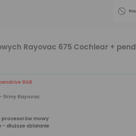
Pro
howych Rayovac 675 Cochlear + pend
pendrive 8GB
- firmy Rayovac
 i procesorów mowy
- dłuższe działanie