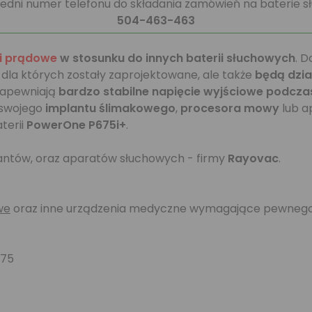
edni numer telefonu do składania zamówień na baterie s
504-463-463
i prądowe
w stosunku do innych baterii słuchowych
. D
, dla których zostały zaprojektowane, ale także
będą dzia
zapewniają
bardzo stabilne napięcie wyjściowe podczas 
o swojego
implantu ślimakowego
,
procesora mowy
lub a
terii
PowerOne P675i+
.
plantów, oraz aparatów słuchowych - firmy
Rayovac
.
we
oraz inne urządzenia medyczne wymagające pewnego i
675