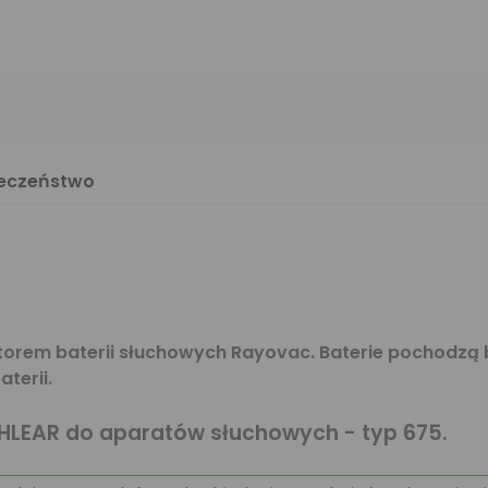
ieczeństwo
rem baterii słuchowych Rayovac. Baterie pochodzą 
terii.
HLEAR
do aparatów słuchowych - typ 675.