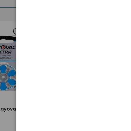
>
 Rayovac
600 x baterie słuchowe
Rayovac Extra 675