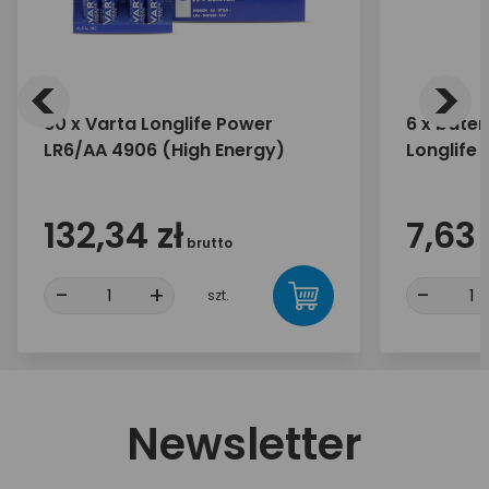
<
>
80 x Varta Longlife Power
6 x bater
LR6/AA 4906 (High Energy)
Longlife 
132,34 zł
7,63 
brutto
-
+
-
szt.
Newsletter