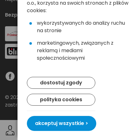
o.o., korzysta na swoich stronach z plików
cookies:
Bezpieczne płatności
wykorzystywanych do analizy ruchu
na stronie
marketingowych, związanych z
reklamą i mediami
społecznościowymi
dostostuj zgody
© 2024 Baltrade sp. z o.o. - Wszelkie prawa
polityka cookies
zastrzeżone.
akceptuj wszystkie >