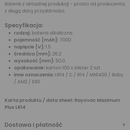
Baterie z aktualnej produkcji - prosto od producenta,
z długą datą przydatności.
Specyfikacja:
rodzaj:
bateria alkaliczna
pojemność [mAh]:
7000
napięcie [V]:
1.5
średnica [mm]:
26.2
wysokość [mm]:
50.0
opakowanie:
karton 100 x blister 2 szt.
inne oznaczenia:
LR14 / C / R14 / MN1400 / Baby
/ AM2 / E93
Karta produktu / data sheet:
Rayovac Maximum
Plus LR14
Dostawa i płatność