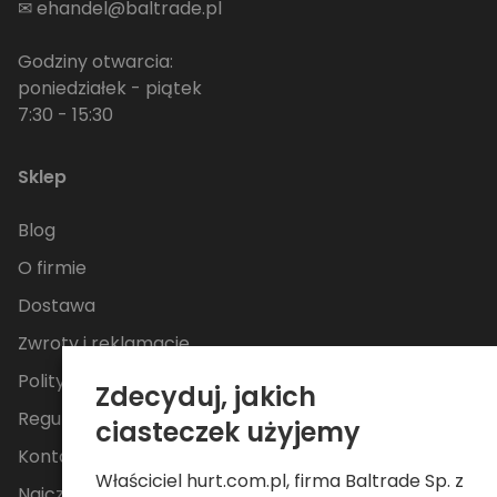
✉
ehandel@baltrade.pl
Godziny otwarcia:
poniedziałek - piątek
7:30 - 15:30
Sklep
Blog
O firmie
Dostawa
Zwroty i reklamacje
Polityka Prywatności
Zdecyduj, jakich
Regulamin
ciasteczek użyjemy
Kontakt
Właściciel hurt.com.pl, firma Baltrade Sp. z
Najczęściej zadawane pytania