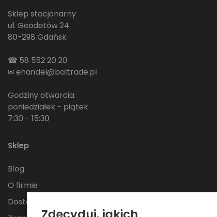
Sklep stacjonarny
ul. Geodetów 24
80-298 Gdańsk
☎
58 552 20 20
✉
ehandel@baltrade.pl
Godziny otwarcia:
poniedziałek - piątek
7:30 - 15:30
Sklep
Blog
O firmie
Dostawa
Zdecyduj, jakich