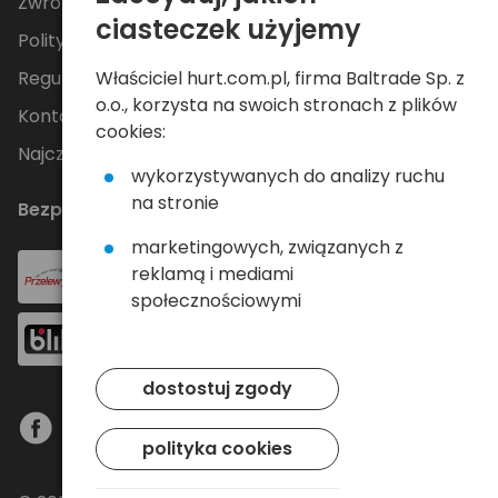
Zwroty i reklamacje
ciasteczek użyjemy
Polityka Prywatności
Właściciel hurt.com.pl, firma Baltrade Sp. z
Regulamin
o.o., korzysta na swoich stronach z plików
Kontakt
cookies:
Najczęściej zadawane pytania
wykorzystywanych do analizy ruchu
na stronie
Bezpieczne płatności
marketingowych, związanych z
reklamą i mediami
społecznościowymi
dostostuj zgody
polityka cookies