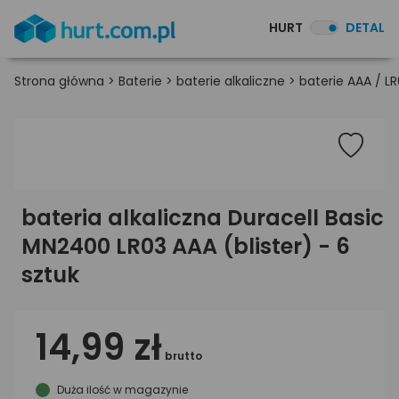
HURT
DETAL
Strona główna
>
Baterie
>
baterie alkaliczne
>
baterie AAA / L
bateria alkaliczna Duracell Basic
MN2400 LR03 AAA (blister) - 6
sztuk
14,99 zł
brutto
Duża ilość w magazynie