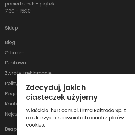
poniedziałek - piątek
7:30 - 15:30
Sklep
Blog
O firmie
Dostawa
Zwroty i reklamacje
Polityka Prywatności
Zdecyduj, jakich
Regulamin
ciasteczek użyjemy
Kontakt
Właściciel hurt.com.pl, firma Baltrade Sp. z
Najczęściej zadawane pytania
o.o., korzysta na swoich stronach z plików
cookies:
Bezpieczne płatności