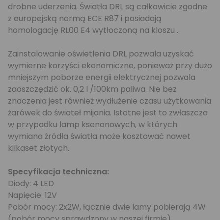
drobne uderzenia. Światła DRL są całkowicie zgodne
z europejską normą ECE R87 i posiadają
homologację RL00 E4 wytłoczoną na kloszu .
Zainstalowanie oświetlenia DRL pozwala uzyskać
wymierne korzyści ekonomiczne, ponieważ przy dużo
mniejszym poborze energii elektrycznej pozwala
zaoszczędzić ok. 0,2 l /100km paliwa. Nie bez
znaczenia jest również wydłużenie czasu użytkowania
żarówek do świateł mijania. Istotne jest to zwłaszcza
w przypadku lamp ksenonowych, w których
wymiana źródła światła może kosztować nawet
kilkaset złotych.
Specyfikacja techniczna:
Diody: 4 LED
Napięcie: 12V
Pobór mocy: 2x2W, łącznie dwie lamy pobierają 4W
(pobór mocy sprawdzony w naszej firmie)