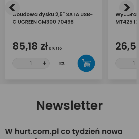
<
>
Obudowa dysku 2,5" SATA USB-
Wycierac
C UGREEN CM300 70498
MT425 17
85,18 zł
26,50
brutto
-
+
-
szt.
Newsletter
W hurt.com.pl co tydzień nowa