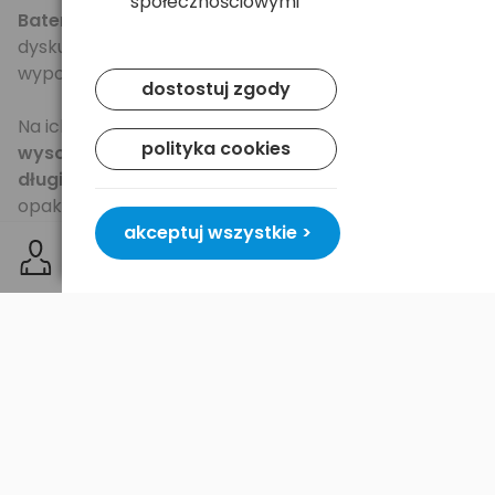
społecznościowymi
Baterie b. często polecane na portalach
, grupach
dyskusyjnych, często dodawane jako fabryczne
wyposażenie niektórych aparatów słuchowych.
dostostuj zgody
Na ich wydajność i długą żywotność wpływ ma
polityka cookies
wysoka pojemność 100mAh,
a dzięki specjalnemu
długiemu uchwytowi
wyjmowanie baterii z
opakowania i umieszczanie ich w aparacie
słuchowym jest teraz bardzo łatwe i proste.
akceptuj wszystkie >
Baterie pochodzą z
najświeższej
produkcji.
Specyfikacja
Rodzaj:
bateria cynkowo - powietrzna (zinc air)
Zastosowanie:
aparaty słuchowe, implanty oraz
inne urządzenia medyczne wymagające pewnego i
wydajnego zasilania
Opakowanie:
50x blister - 300 szt. baterii