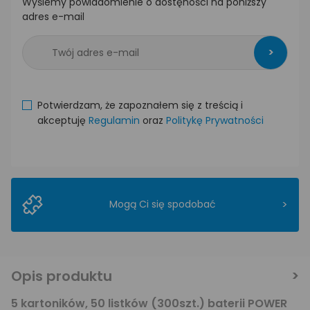
Wyślemy powiadomienie o dostęności na poniższy
adres e-mail
>
Potwierdzam, że zapoznałem się z treścią i
akceptuję
Regulamin
oraz
Politykę Prywatności
>
Mogą Ci się spodobać
Opis produktu
5 kartoników, 50 listków (300szt.) baterii POWER