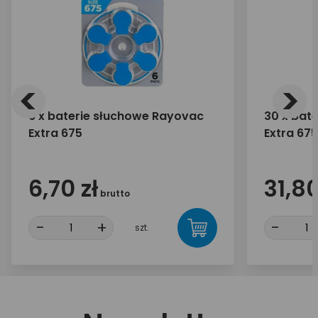
<
>
6 x baterie słuchowe Rayovac
30 x bat
Extra 675
Extra 675
6,70 zł
31,80
brutto
-
+
-
szt.