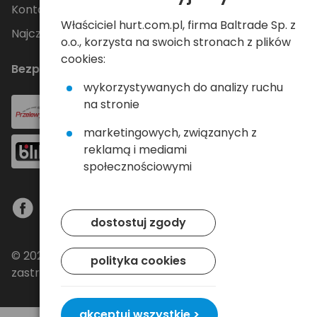
Kontakt
Właściciel hurt.com.pl, firma Baltrade Sp. z
Najczęściej zadawane pytania
o.o., korzysta na swoich stronach z plików
cookies:
Bezpieczne płatności
wykorzystywanych do analizy ruchu
na stronie
marketingowych, związanych z
reklamą i mediami
społecznościowymi
dostostuj zgody
© 2024 Baltrade sp. z o.o. - Wszelkie prawa
polityka cookies
zastrzeżone.
akceptuj wszystkie >