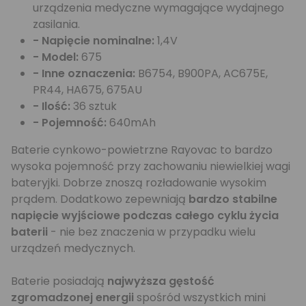
urządzenia medyczne wymagające wydajnego
zasilania.
- Napięcie nominalne:
1,4V
- Model:
675
- Inne oznaczenia:
B6754, B900PA, AC675E,
PR44, HA675, 675AU
- Ilość:
36 sztuk
- Pojemność:
640mAh
Baterie cynkowo-powietrzne Rayovac to bardzo
wysoka pojemność przy zachowaniu niewielkiej wagi
bateryjki. Dobrze znoszą rozładowanie wysokim
prądem. Dodatkowo zepewniają
bardzo stabilne
napięcie wyjściowe podczas całego cyklu życia
baterii
- nie bez znaczenia w przypadku wielu
urządzeń medycznych.
Baterie posiadają
najwyższa gęstość
zgromadzonej energii
spośród wszystkich mini