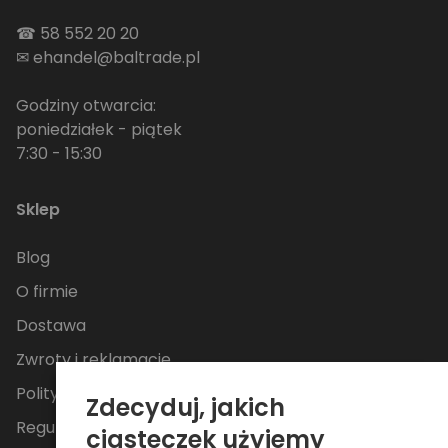
☎
58 552 20 20
✉
ehandel@baltrade.pl
Godziny otwarcia:
poniedziałek - piątek
7:30 - 15:30
Sklep
Blog
O firmie
Dostawa
Zwroty i reklamacje
Polityka Prywatności
Zdecyduj, jakich
Regulamin
ciasteczek użyjemy