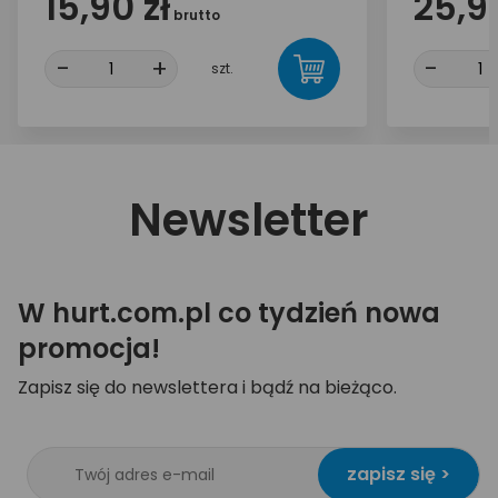
15,90 zł
25,90
brutto
-
+
-
szt.
Newsletter
W hurt.com.pl co tydzień nowa
promocja!
Zapisz się do newslettera i bądź na bieżąco.
zapisz się >