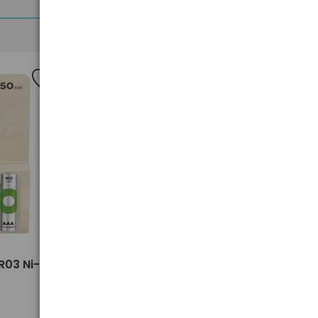
>
R03 Ni-
4 x akumulatorki AAA / R03 Ni-
MH GP ReCyko Pro 800mAh