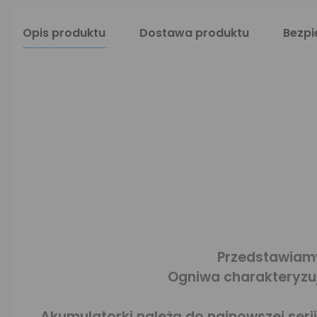
Opis produktu
Dostawa produktu
Bezp
Przedstawiam
Ogniwa charakteryzuj
Akumulatorki należą do najnowszej se