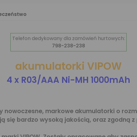
ieczeństwo
Telefon dedykowany dla zamówień hurtowych:
798-238-238
akumulatorki VIPOW
4 x R03/AAA Ni-MH 1000mAh
y nowoczesne, markowe akumulatorki o rozmi
ą się bardzo wysoką jakością, oraz zgodną 
rii marki VIPOW. Zostały opracowane aby zas