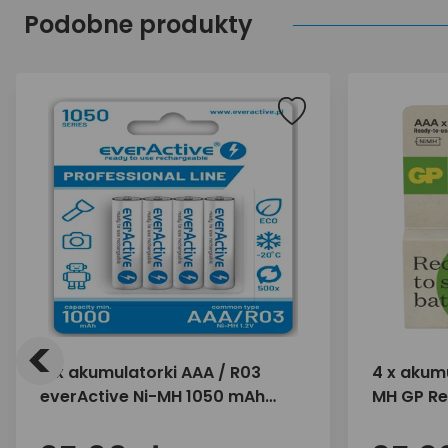
Podobne produkty
<
4 x akumulatorki AAA / R03
4 x akumu
everActive Ni-MH 1050 mAh
MH GP R
ready to use "Professional line"