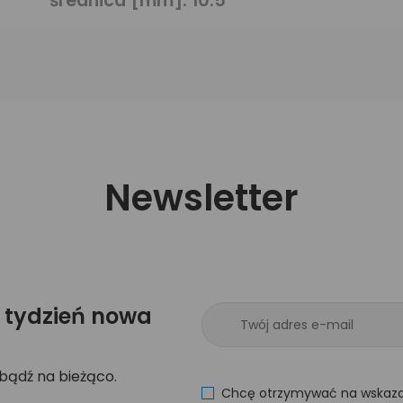
średnica [mm]:
10.5
Newsletter
 tydzień nowa
 bądź na bieżąco.
Chcę otrzymywać na wskaza