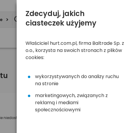
Zdecyduj, jakich
ie
ciasteczek użyjemy
Właściciel hurt.com.pl, firma Baltrade Sp. z
o.o., korzysta na swoich stronach z plików
cookies:
tu
wykorzystywanych do analizy ruchu
na stronie
marketingowych, związanych z
reklamą i mediami
Powiadom mnie o dostępności
społecznościowymi
ie niedostępny
Wyślemy powiadomienie o dostęności
na poniższy adres e-mail