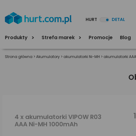
HURT
DETAL
Produkty
Strefa marek
Promocje
Blog
Strona główna
>
Akumulatory
>
akumulatorki Ni-MH
>
akumulatorki AAA
O
4 x akumulatorki VIPOW R03
AAA Ni-MH 1000mAh