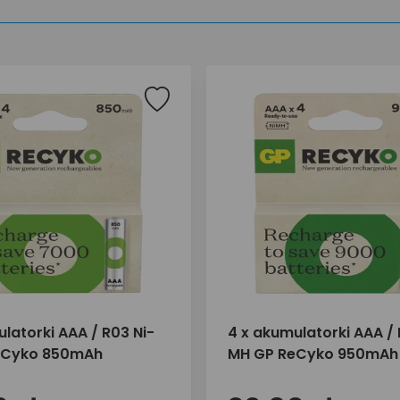
latorki AAA / R03 Ni-
4 x akumulatorki AAA / 
eCyko 850mAh
MH GP ReCyko 950mAh