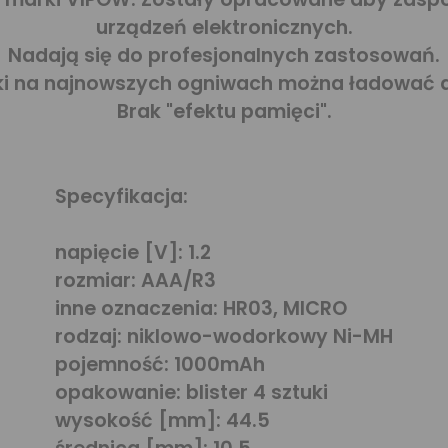
urządzeń elektronicznych.
Nadają się do profesjonalnych zastosowań.
i na najnowszych ogniwach można ładować d
Brak "efektu pamięci".
Specyfikacja:
napięcie [V]:
1.2
rozmiar:
AAA/R3
inne oznaczenia:
HR03, MICRO
rodzaj:
niklowo-wodorkowy Ni-MH
pojemność:
1000mAh
opakowanie:
blister 4 sztuki
wysokość [mm]:
44.5