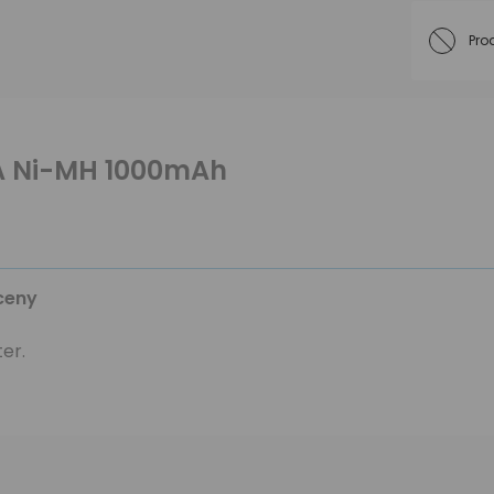
Pro
A Ni-MH 1000mAh
ceny
er.