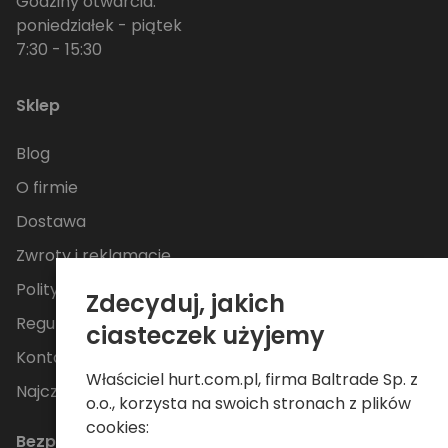
Godziny otwarcia:
poniedziałek - piątek
7:30 - 15:30
Sklep
Blog
O firmie
Dostawa
Zwroty i reklamacje
Polityka Prywatności
Zdecyduj, jakich
Regulamin
ciasteczek użyjemy
Kontakt
Właściciel hurt.com.pl, firma Baltrade Sp. z
Najczęściej zadawane pytania
o.o., korzysta na swoich stronach z plików
cookies:
Bezpieczne płatności