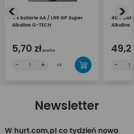
<
>
4 x baterie AA / LR6 GP Super
40 x bate
Alkaline G-TECH
Alkaline
5,70 zł
49,20
brutto
-
+
-
szt.
Newsletter
W hurt.com.pl co tydzień nowa