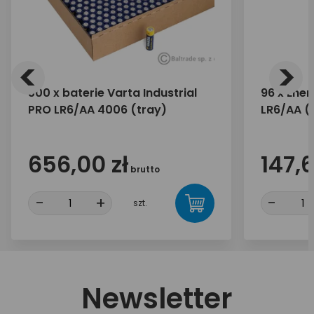
<
>
500 x baterie Varta Industrial
96 x Ener
PRO LR6/AA 4006 (tray)
LR6/AA (b
656,00 zł
147,6
brutto
-
+
-
szt.
Newsletter