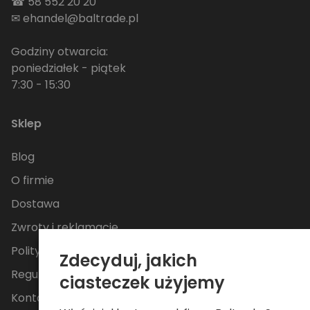
☎
58 552 20 20
✉
ehandel@baltrade.pl
Godziny otwarcia:
poniedziałek - piątek
7:30 - 15:30
Sklep
Blog
O firmie
Dostawa
Zwroty i reklamacje
Polityka Prywatności
Zdecyduj, jakich
Regulamin
ciasteczek użyjemy
Kontakt