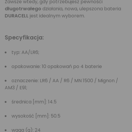
Zawsze wtedy, gdy potrzebujesz pewności
długotrwałego
działania, nowa, ulepszona bateria
DURACELL
jest idealnym wyborem.
Specyfikacja:
typ: AA/LR6;
opakowanie: 10 opakowań po 4 baterie
oznaczenie: LR6 / AA / R6 / MN 1500 / Mignon /
AM3 / E91;
średnica [mm]: 14.5
wysokość [mm]: 50.5
waga (g): 24