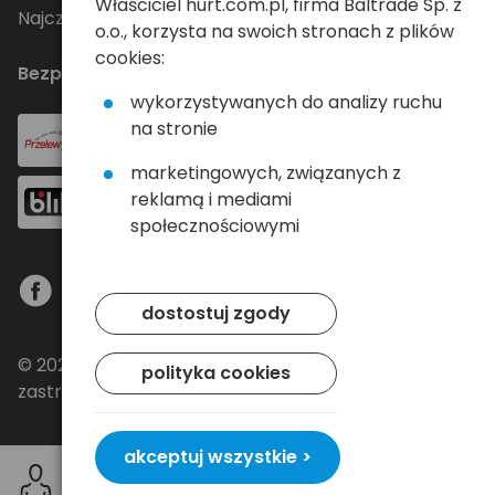
Właściciel hurt.com.pl, firma Baltrade Sp. z
Najczęściej zadawane pytania
o.o., korzysta na swoich stronach z plików
cookies:
Bezpieczne płatności
wykorzystywanych do analizy ruchu
na stronie
marketingowych, związanych z
reklamą i mediami
społecznościowymi
dostostuj zgody
© 2024 Baltrade sp. z o.o. - Wszelkie prawa
polityka cookies
zastrzeżone.
akceptuj wszystkie >