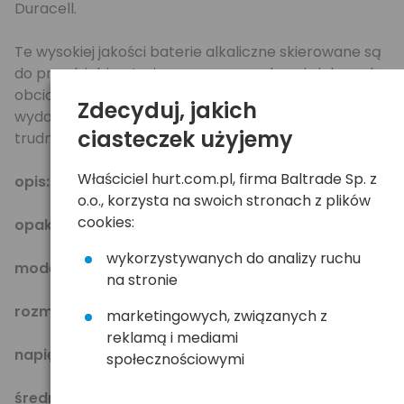
Duracell.
Te wysokiej jakości baterie alkaliczne skierowane są
do przedsiębiorstw i przeznaczone do największych
obciążeń. Charakteryzują się one wysoką
Zdecyduj, jakich
wydajnoscia w calym okresie żywotnosci nawet w
ciasteczek użyjemy
trudnych warunkach!!
Właściciel hurt.com.pl, firma Baltrade Sp. z
opis:
bateria alkaliczna
o.o., korzysta na swoich stronach z plików
cookies:
opakowanie:
karton 40 szt.
wykorzystywanych do analizy ruchu
model:
MN 2400 LR03/AAA
na stronie
rozmiar:
AAA
marketingowych, związanych z
reklamą i mediami
napięcie [V]:
1.5
społecznościowymi
średnica [mm]:
10.5