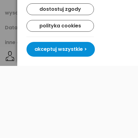
dostostuj zgody
wysokość [mm]:
44.5
polityka cookies
Data ważności: 2020
inne oznaczenia:
LR03 / AAA / R03 / MN 2400 / Micro
akceptuj wszystkie >
/ AM4 / E92