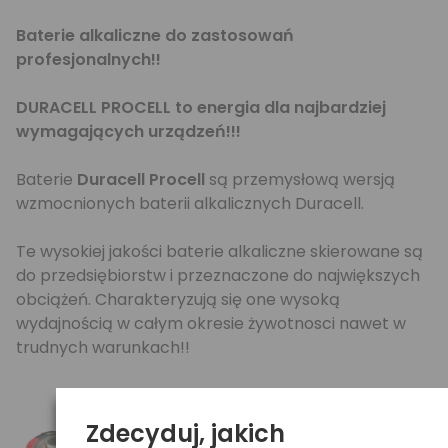
Baterie alkaliczne do zastosowań
profesjonalnych!!
DURACELL PROCELL to energia dla najbardziej
wymagających urządzeń!!!
Baterie
Duracell Procell
są przemysłową wersją
wzmocnionych baterii alkalicznych Duracell.
Te wysokiej jakości baterie alkaliczne skierowane są
do przedsiębiorstw i przeznaczone do największych
obciążeń. Charakteryzują się one wysoką
wydajnością w całym okresie żywotnosci nawet w
trudnych warunkach!!
Zdecyduj, jakich