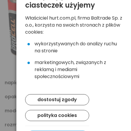
ciasteczek użyjemy
Właściciel hurt.com.pl, firma Baltrade Sp. z
o.o., korzysta na swoich stronach z plików
cookies:
wykorzystywanych do analizy ruchu
na stronie
marketingowych, związanych z
reklamą i mediami
społecznościowymi
napięcie [V]:
1.5
opakowanie:
karton 40 szt.
dostostuj zgody
model:
MN 1500 LR6/AA
polityka cookies
rozmiar:
AA