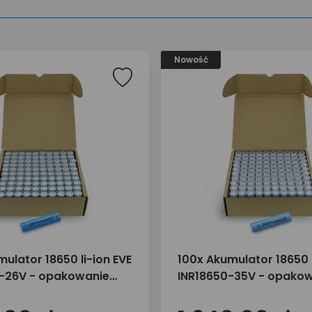
Nowość
ulator 18650 li-ion EVE
100x Akumulator 18650 l
-26V - opakowanie
INR18650-35V - opako
zbiorcze