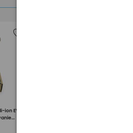
Nowość
>
i-ion EVE
100x Akumulator 18650 li-ion EVE
wanie
INR18650-29V - opakowanie
zbiorcze