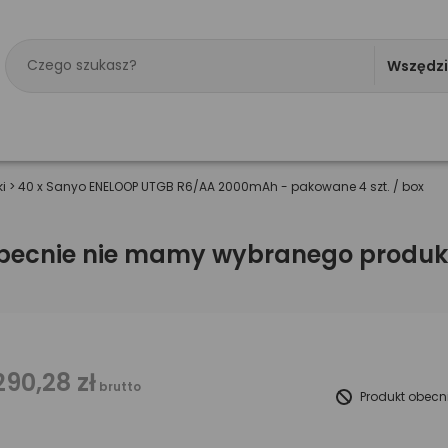
Wszędz
i
>
40 x Sanyo ENELOOP UTGB R6/AA 2000mAh - pakowane 4 szt. / box
becnie nie mamy wybranego produk
290,28 zł
brutto
Produkt obecn