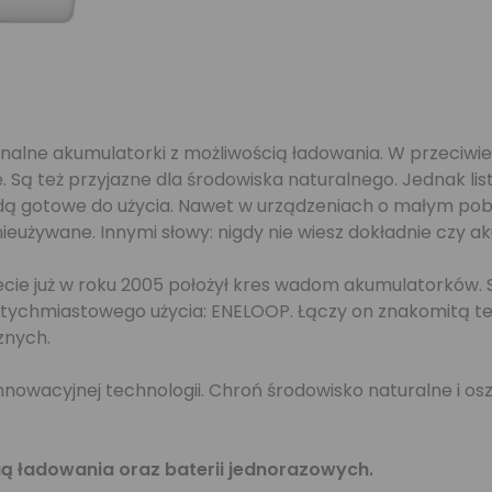
alne akumulatorki z możliwością ładowania. W przeciwie
 Są też przyjazne dla środowiska naturalnego. Jednak list
dą gotowe do użycia. Nawet w urządzeniach o małym pobor
nieużywane. Innymi słowy: nigdy nie wiesz dokładnie czy a
cie już w roku 2005 położył kres wadom akumulatorków. 
atychmiastowego użycia: ENELOOP. Łączy on znakomitą 
znych.
owacyjnej technologii. Chroń środowisko naturalne i os
ą ładowania oraz baterii jednorazowych.