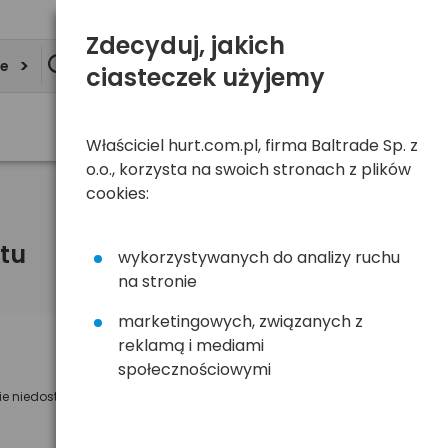
Zdecyduj, jakich
ie
ciasteczek użyjemy
Właściciel hurt.com.pl, firma Baltrade Sp. z
o.o., korzysta na swoich stronach z plików
cookies:
tu
wykorzystywanych do analizy ruchu
na stronie
marketingowych, związanych z
reklamą i mediami
Powiadom mnie o dostępności
społecznościowymi
ie niedostępny
Wyślemy powiadomienie o dostęności
na poniższy adres e-mail