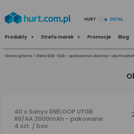
HURT
DETAL
Produkty
Strefa marek
Promocje
Blog
Strona główna
>
Oferta B2B
>
B2B - opakowania zbiorcze
>
akumulatork
O
40 x Sanyo ENELOOP UTGB
R6/AA 2000mAh - pakowane
4 szt. / box