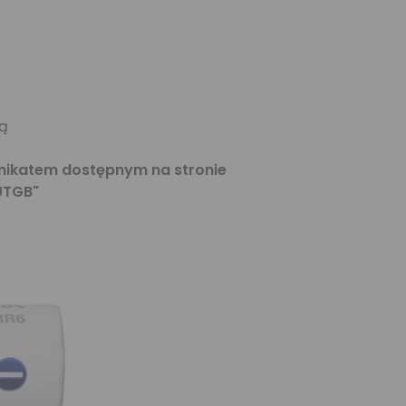
ną
nikatem dostępnym na stronie
UTGB"