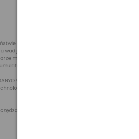
ństwie do baterii jednorazowych można je ładować
a wad jest równie długa: są często puste kiedy ich
ze mocy, takich jak piloty do telewizorów,
kumulator jest rozładowany czy nie.
SANYO wprowadziło pierwszy na świecie
technologię nowoczesnych akumulatorków niklowo-
zczędzaj pieniądze za jednym razem - nadszedł czas