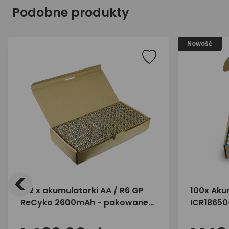
Podobne produkty
Nowość
<
162 x akumulatorki AA / R6 GP
100x Akum
ReCyko 2600mAh - pakowane
ICR18650
luzem
zbiorcze