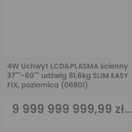
4W Uchwyt LCD&PLASMA ścienny
37""-60"" udźwig 81,6kg SLIM EASY
FIX, poziomica (06801)
9 999 999 999,99 zł
bru