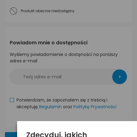
Produkt obecnie niedostępny
Powiadom mnie o dostępności
Wyślemy powiadomienie o dostęności na poniższy
adres e-mail
>
Potwierdzam, że zapoznałem się z treścią i
akceptuję
Regulamin
oraz
Politykę Prywatności
Zdecyduj, jakich