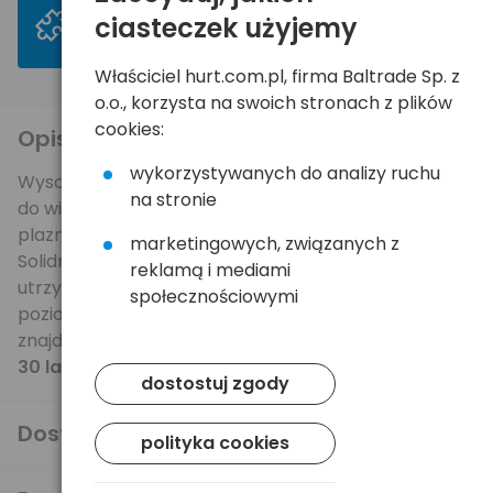
ciasteczek użyjemy
>
Mogą Ci się spodobać
Właściciel hurt.com.pl, firma Baltrade Sp. z
o.o., korzysta na swoich stronach z plików
cookies:
Opis produktu
wykorzystywanych do analizy ruchu
Wysokiej jakości, uniwersalny uchwyt 4World pasuje
na stronie
do większości dostępnych na rynku telewizorów
plazmowych/LCD o przekątnej ekranu od 37" do 60".
marketingowych, związanych z
Solidna, metalowa konstrukcja gwarantuje
reklamą i mediami
utrzymanie ekranu o wadze do 81,6 kg. Wbudowana
społecznościowymi
poziomica zapewnia precyzyjny montaż. W zestawie
znajduje się instrukcja montażu oraz komplet śrub.
30 lat gwarancji!
dostostuj zgody
Dostawa i płatność
polityka cookies