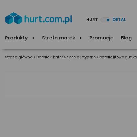
HURT
DETAL
Produkty
Strefa marek
Promocje
Blog
Strona główna
>
Baterie
>
baterie specjalistyczne
>
baterie litowe guzik