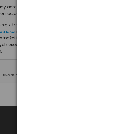
ny adres e-mail
romocjach na hurt.com.pl.
ię z treścią i akceptuję
watności
i akceptuję
watności i wyrażam zgodę
nych osobowych na
.