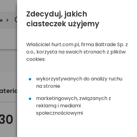
Zdecyduj, jakich
ie
ciasteczek użyjemy
Właściciel hurt.com.pl, firma Baltrade Sp. z
o.o., korzysta na swoich stronach z plików
cookies:
wykorzystywanych do analizy ruchu
na stronie
bateria litowa mini Murata CR1616
marketingowych, związanych z
reklamą i mediami
społecznościowymi
,30 zł
brutto