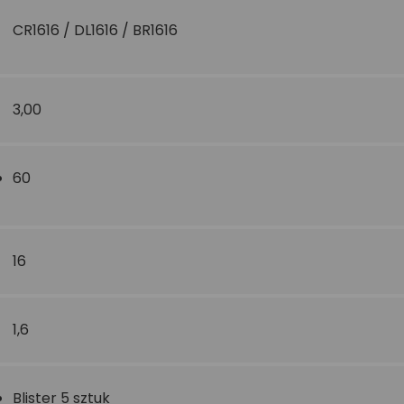
CR1616 / DL1616 / BR1616
3,00
60
16
1,6
Blister 5 sztuk