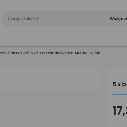
Wszędz
owe
>
Baterie CR1616
>
5 x bateria litowa mini Murata CR1616
5 x 
17