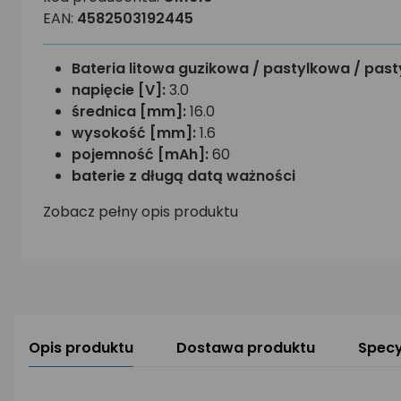
EAN:
4582503192445
Bateria litowa guzikowa / pastylkowa / past
napięcie [V]:
3.0
średnica [mm]:
16.0
wysokość [mm]:
1.6
pojemność [mAh]:
60
baterie z długą datą ważności
Zobacz pełny opis produktu
Opis produktu
Dostawa produktu
Specy