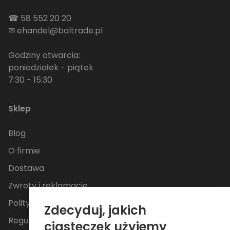
☎
58 552 20 20
✉
ehandel@baltrade.pl
Godziny otwarcia:
poniedziałek - piątek
7:30 - 15:30
Sklep
Blog
O firmie
Dostawa
Zwroty i reklamacje
Polityka Prywatności
Zdecyduj, jakich
Regulamin
ciasteczek użyjemy