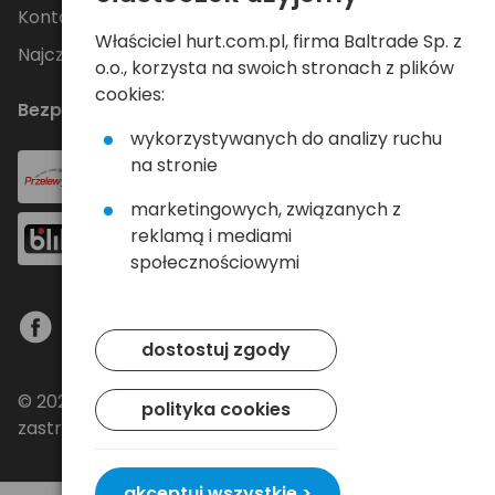
Kontakt
Właściciel hurt.com.pl, firma Baltrade Sp. z
Najczęściej zadawane pytania
o.o., korzysta na swoich stronach z plików
cookies:
Bezpieczne płatności
wykorzystywanych do analizy ruchu
na stronie
marketingowych, związanych z
reklamą i mediami
społecznościowymi
dostostuj zgody
© 2024 Baltrade sp. z o.o. - Wszelkie prawa
polityka cookies
zastrzeżone.
akceptuj wszystkie >