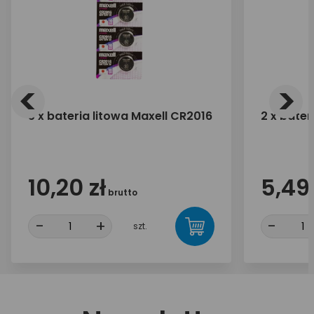
<
>
5 x bateria litowa Maxell CR2016
2 x bater
10,20 zł
5,49 
brutto
-
+
-
szt.