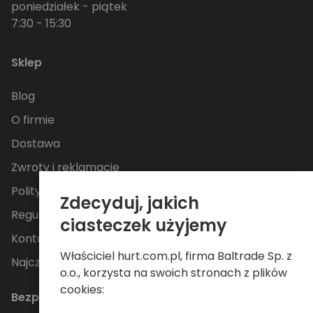
poniedziałek - piątek
7:30 - 15:30
Sklep
Blog
O firmie
Dostawa
Zwroty i reklamacje
Polityka Prywatności
Zdecyduj, jakich
Regulamin
ciasteczek użyjemy
Kontakt
Właściciel hurt.com.pl, firma Baltrade Sp. z
Najczęściej zadawane pytania
o.o., korzysta na swoich stronach z plików
cookies:
Bezpieczne płatności