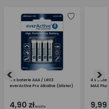
<
>
4 x baterie AAA / LR03
4 x bater
everActive Pro Alkaline (blister)
MAX Plus 
4,90 zł
9,99 
brutto