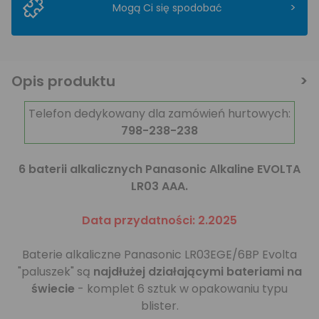
>
Mogą Ci się spodobać
Opis produktu
Telefon dedykowany dla zamówień hurtowych:
798-238-238
6 baterii alkalicznych Panasonic Alkaline EVOLTA
LR03 AAA.
Data przydatności: 2.2025
Baterie alkaliczne Panasonic LR03EGE/6BP Evolta
"paluszek" są
najdłużej działającymi bateriami na
świecie
- komplet 6 sztuk w opakowaniu typu
blister.