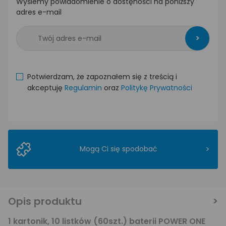
Wyślemy powiadomienie o dostęności na poniższy
adres e-mail
>
Potwierdzam, że zapoznałem się z treścią i
akceptuję
Regulamin
oraz
Politykę Prywatności
>
Mogą Ci się spodobać
Opis produktu
1 kartonik, 10 listków (60szt.) baterii POWER ONE