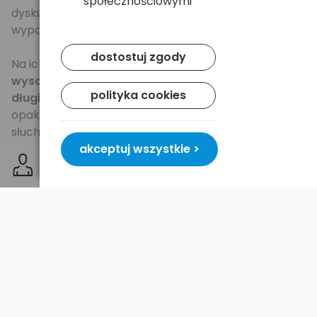
społecznościowymi
dyskusyjnych, często dodawane jako fabryczne
wyposażenie niektórych aparatów słuchowych.
dostostuj zgody
Na ich wydajność i długą żywotność wpływ ma
wysoka pojemność 180mAh,
a dzięki specjalnemu
polityka cookies
długiemu uchwytowi
wyjmowanie baterii z
opakowania i umieszczanie ich w aparacie
słuchowym jest teraz bardzo łatwe i proste.
Baterie pochodzą z
najświeższej
produkcji.
akceptuj wszystkie >
Specyfikacja
Rodzaj:
bateria cynkowo - powietrzna (zinc air)
Zastosowanie:
aparaty słuchowe, implanty oraz
inne urządzenia medyczne wymagające pewnego i
wydajnego zasilania
Opakowanie:
10x blister - 60 szt. baterii
Napięcie nominalne:
1,45 (V)