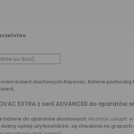
ieczeństwo
istków po 6szt)
rem baterii słuchowych Rayovac. Baterie pochodzą 
terii.
OVAC EXTRA
z serii ADVANCED do aparatów sł
e baterie do aparatów słuchowych
. Można je zakupić 
o dobrą opinią użytkowników, są chwalone na grupach 
nej promocyjnej cenie!