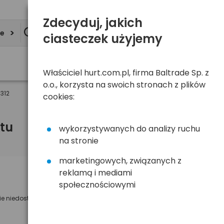
Zdecyduj, jakich
ie
ciasteczek użyjemy
Właściciel hurt.com.pl, firma Baltrade Sp. z
o.o., korzysta na swoich stronach z plików
312
cookies:
tu
wykorzystywanych do analizy ruchu
na stronie
marketingowych, związanych z
reklamą i mediami
Powiadom mnie o dostępności
społecznościowymi
ie niedostępny
Wyślemy powiadomienie o dostęności
na poniższy adres e-mail