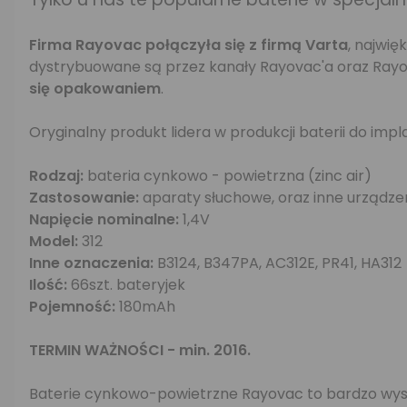
Firma Rayovac połączyła się z firmą Varta
, najwi
dystrybuowane są przez kanały Rayovac'a oraz Rayo
się opakowaniem
.
Oryginalny produkt lidera w produkcji baterii do im
Rodzaj:
bateria cynkowo - powietrzna (zinc air)
Zastosowanie:
aparaty słuchowe, oraz inne urządz
Napięcie nominalne:
1,4V
Model:
312
Inne oznaczenia:
B3124, B347PA, AC312E, PR41, HA312
Ilość:
66szt. bateryjek
Pojemność:
180mAh
TERMIN WAŻNOŚCI - min. 2016.
Baterie cynkowo-powietrzne Rayovac to bardzo wyso