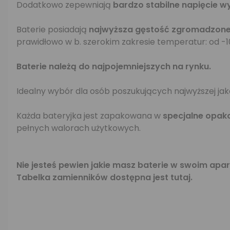
Dodatkowo zepewniają
bardzo stabilne napięcie w
Baterie posiadają
najwyższa gęstość zgromadzonej
prawidłowo w b. szerokim zakresie temperatur: od -10
Baterie należą do najpojemniejszych na rynku.
Idealny wybór dla osób poszukujących najwyższej jak
Każda bateryjka jest zapakowana w
specjalne opak
pełnych walorach użytkowych.
Nie jesteś pewien jakie masz baterie w swoim ap
Tabelka zamienników dostępna jest
tutaj
.
wiosna_promo
promobaltrademagazyn60