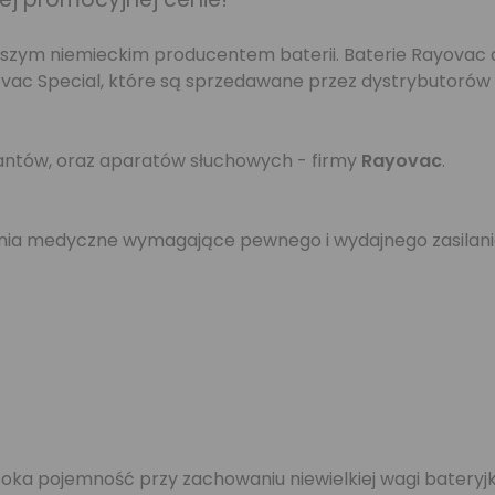
ększym niemieckim producentem baterii. Baterie Rayovac
vac Special, które są sprzedawane przez dystrybutorów
plantów, oraz aparatów słuchowych - firmy
Rayovac
.
enia medyczne wymagające pewnego i wydajnego zasilani
ka pojemność przy zachowaniu niewielkiej wagi bateryj