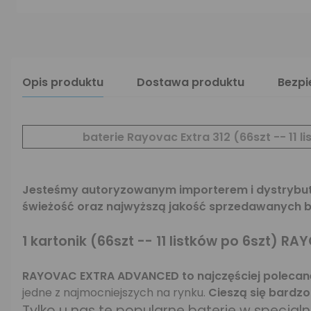
Opis produktu
Dostawa produktu
Bezp
baterie Rayovac Extra 312 (66szt -- 11 l
Jesteśmy autoryzowanym importerem i dystrybuto
świeżość oraz najwyższą jakość sprzedawanych ba
1 kartonik (66szt -- 11 listków po 6szt)
RAY
RAYOVAC EXTRA ADVANCED to najczęściej polecan
jedne z najmocniejszych na rynku.
Cieszą się bardz
Tylko u nas te popularne baterie w specjal