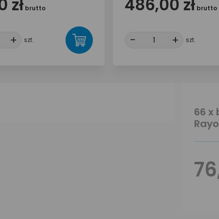
0 zł
486,00 zł
brutto
brutto
+
+
-
-
+
+
szt.
szt.
66 x
Rayo
76