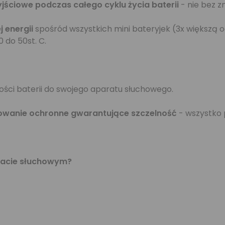
yjściowe podczas całego cyklu życia baterii
- nie bez 
 energii
spośród wszystkich mini bateryjek (3x większą o
 do 50st. C.
ości baterii do swojego aparatu słuchowego.
owanie ochronne gwarantujące szczelność
- wszystko p
aracie słuchowym?