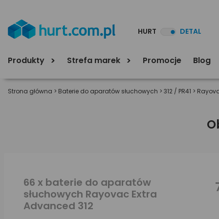
HURT
DETAL
Produkty
Strefa marek
Promocje
Blog
Strona główna
>
Baterie do aparatów słuchowych
>
312 / PR41
>
Rayova
O
66 x baterie do aparatów
słuchowych Rayovac Extra
Advanced 312