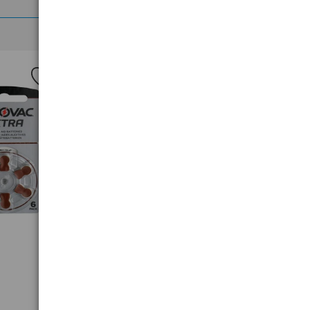
>
160 x baterie słuchowe Rayovac
Extra 312