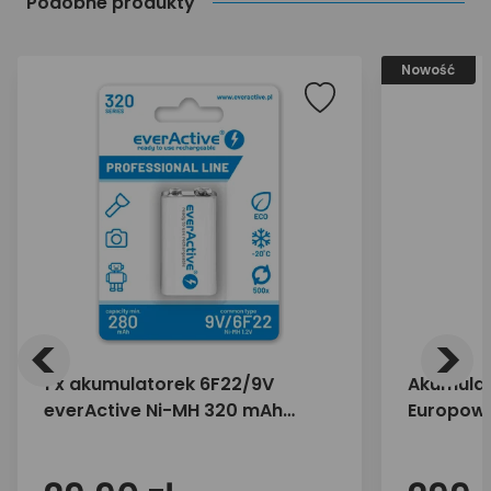
Podobne produkty
Nowość
<
>
1 x akumulatorek 6F22/9V
Akumulat
everActive Ni-MH 320 mAh
Europower
ready to use "Professional line"