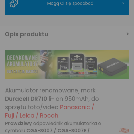
>
Mogą Ci się spodobać
Opis produktu
Akumulator renomowanej marki
Duracell DR710
li-ion 950mAh, do
sprzętu foto/video
Panasonic /
Fuji / Leica / Rocoh.
Prawdziwy
odpowiednik akumulatorka o
symbolu
CGA-S007 / CGA-S007E /