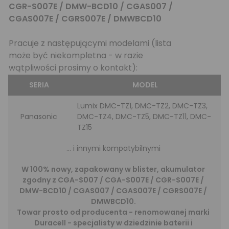
CGR-S007E / DMW-BCD10 / CGAS007 /
CGAS007E / CGRS007E / DMWBCD10
Pracuje z następującymi modelami (lista
może być niekompletna - w razie
wątpliwości prosimy o kontakt):
SERIA
MODEL
Lumix DMC-TZ1, DMC-TZ2, DMC-TZ3,
Panasonic
DMC-TZ4, DMC-TZ5, DMC-TZ11, DMC-
TZ15
... i innymi kompatybilnymi
W 100% nowy, zapakowany w blister, akumulator
zgodny z CGA-S007 / CGA-S007E / CGR-S007E /
DMW-BCD10 / CGAS007 / CGAS007E / CGRS007E /
DMWBCD10.
Towar prosto od producenta - renomowanej marki
Duracell - specjalisty w dziedzinie baterii i