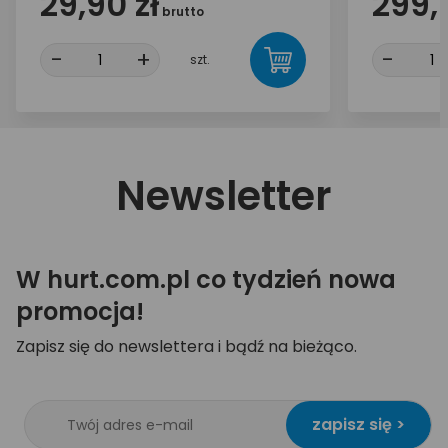
29,90 zł
299,
brutto
-
+
-
szt.
Newsletter
W hurt.com.pl co tydzień nowa
promocja!
Zapisz się do newslettera i bądź na bieżąco.
zapisz się >