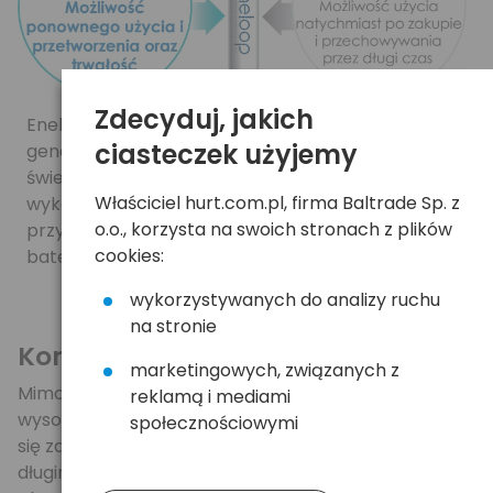
Zdecyduj, jakich
Eneloop to ekologiczne akumulatory nowej
ciasteczek użyjemy
generacji, popularne w ponad 60 krajach na całym
świecie, proponują zmianę stylu życia i „ponowne
Właściciel hurt.com.pl, firma Baltrade Sp. z
wykorzystywanie” zamiast „wyrzucania”. Zmień
o.o., korzysta na swoich stronach z plików
przyszłość naszego środowiska, zmieniając swoje
cookies:
baterie.
wykorzystywanych do analizy ruchu
na stronie
Korzyści ekonomiczne
marketingowych, związanych z
Mimo że koszt początkowy akumulatorów jest
reklamą i mediami
wysoki, inwestycja w technologię eneloop zwraca
społecznościowymi
się zaledwie po kilku cyklach ładowania, a zysk w
długim okresie jest bardzo duży.