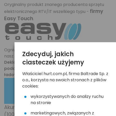
Oryginalny produkt znanego producenta sprzętu
firmy
elektronicznego RTV/IT wszelkiego typu -
Easy Touch
.
Ogniwa zostały zweryfikowane dodatkowo przez
Zdecyduj, jakich
nasz serwis w celu sprawdzenia ich jakości.
ciasteczek użyjemy
Deklaracja wydajności/pojemności ogniw została
poddana próbie przy użyciu profesjonalnej
Właściciel hurt.com.pl, firma Baltrade Sp. z
ładowarki / analizatora IMAX
.
o.o., korzysta na swoich stronach z plików
cookies:
wykorzystywanych do analizy ruchu
na stronie
Akumulatory przy wysokim obciążeniu
marketingowych, związanych z
(100mA) osiągnęły rewelacyjny wynik