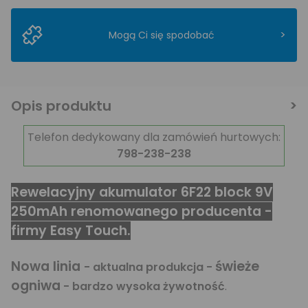
>
Mogą Ci się spodobać
Opis produktu
Telefon dedykowany dla zamówień hurtowych:
798-238-238
Rewelacyjny akumulator 6F22 block 9V
250mAh renomowanego producenta -
firmy Easy Touch.
Nowa linia
świeże
- aktualna produkcja -
ogniwa
- bardzo wysoka żywotność
.