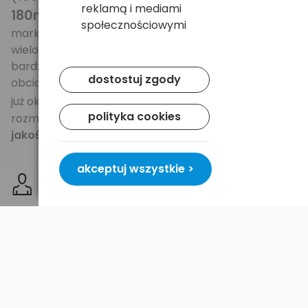
reklamą i mediami
180mAh
pojemności, to więcej niż oferuje wiele
społecznościowymi
markowych akumulatorów przy standardowych,
wielokrotnie niższych obciążeniach i świadzy o
bardzo wysokiej jakości ogniwa - przy mniejszym
dostostuj zgody
obciążeniu 20mA pojemność akumulatora wyniosła
220mAh
już ok.
- jedne z lepszych akumulatorów w
polityka cookies
rozmiarze 9V na rynku o
doskonałym stosunku
jakości do ceny
.
Firma EasyTouch to wyspecjalizowany producent
akceptuj wszystkie >
sprzętu elektronicznego RTV/IT.
W ofercie producenta znaleźć można bardzo szeroki
asortyment.
Produkty tej marki można spotkać na
rynkach w wielu krajach europejskich
.
Firma działa od wielu lat, stawiając na
wysoką jakość produktów - posiada całą
gamę certyfikatów - wszystkie produkty