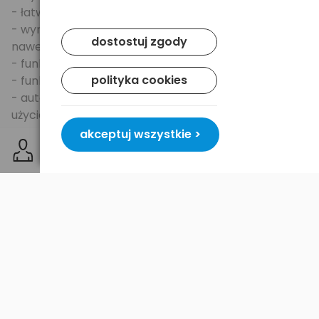
- łatwa obsługa,
- wyraźny, podświetlany wyświetlacz LCD - widoczny
dostostuj zgody
nawet w pełnym słońcu!,
- funkcja zegara, alarmu, termometru,
polityka cookies
- funkcja oszczędzania energii,
- automatyczna kalibracja sensora przed każdym
użyciem.
akceptuj wszystkie >
Urządzenie jest zasilane przez 3szt. baterii
alkalicznych LR03/AAA - brak w zestawie.
Mimo, że
urządzenie charakteryzuje się wysoką
precyzją
pomiar alkomatu stanowi jedynie
wskazówkę dla użytkownika. Producent, Importer,
Sprzedawca nie ponoszą odpowiedzialności za
skutki nieprecyzyjnego wyniku. Niedokładność
pomiaru może wystąpić z powodu niewłaściwego
użycia lub uwarunkowań zewnętrznych.