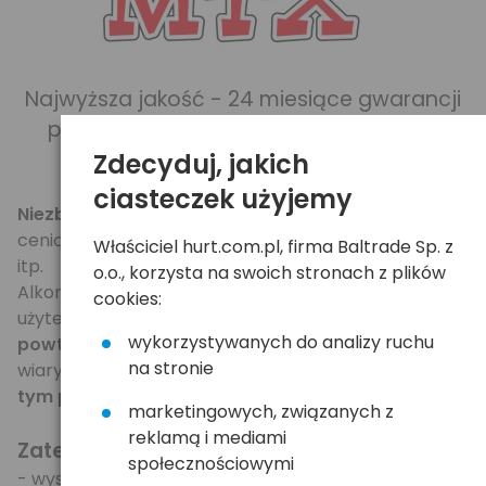
Najwyższa jakość - 24 miesiące gwarancji
producenta
realizowanej w systemie
Door2Door.
Zdecyduj, jakich
ciasteczek użyjemy
Niezbędne wyposażenie każdego kierowcy
i osób
ceniących sobie bezpieczeństwo na drodze, w pracy
Właściciel hurt.com.pl, firma Baltrade Sp. z
itp.
o.o., korzysta na swoich stronach z plików
Alkomat MTX168 to model szczególnie polecany na
cookies:
użytek prywatny - oferuje
wysoką precyzję i
wykorzystywanych do analizy ruchu
powtarzalność pomiarów
oraz co najważniejsze -
na stronie
wiarygodny wynik testu,
co jest niespotykane w
tym przedziale cenowym
.
marketingowych, związanych z
reklamą i mediami
Zatety urządzenia:
społecznościowymi
- wysoka precyzja i powtarzalność pomiarów,