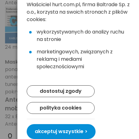
Antena od znanego producenta - firmy Cabletech.
Właściciel hurt.com.pl, firma Baltrade Sp. z
o.o., korzysta na swoich stronach z plików
cookies:
wykorzystywanych do analizy ruchu
na stronie
24 miesiące gwarancji.
marketingowych, związanych z
reklamą i mediami
Maskymalny uzysk anteny to nawet 4dB
- jest
społecznościowymi
ponad 2krotnie mocniejsza od standardowych
antenek (patyczkow) standardowo dołączanych do
tunerów USB. Zapewnia tym samym wyraźnie lepsze
dostostuj zgody
pokrycie dla telewizji DVB-T.
Antena jest przy tym bardzo mała i
mobilna
polityka cookies
- wymiary po złożeniu z podstawką: 85 x
32 x 8mm.
Antena jest pasywna - działa bez zewnętrznego
zasilacza, czy wzmacniacza.
akceptuj wszystkie >