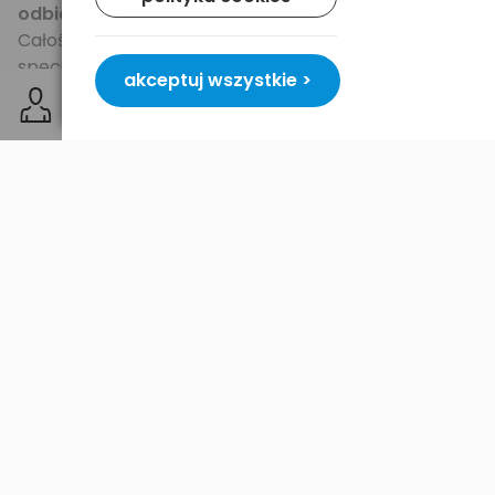
odbiorczymi
.
Całość oparta na precyzyjnie zaprojektowanym,
specjalnym reflektorze,
zapewnia odpowiednią
akceptuj wszystkie >
widoczność kątową anteny dla telewizji cyfrowej
.
Antena posiada 4 osobno montowane promienniki.
Charakteryzuje się dobrą - dość
kierunkową charakterystyką
, dzięki czemu
doskonale nadaje się do odbioru DVB-T.
Antena DPM HN17K jest odporna warunki
atmosferyczne.
Oferujemy
kompletny zestaw
anteny z zasilaczem
(z separatorem i wtykiem antenowym) i