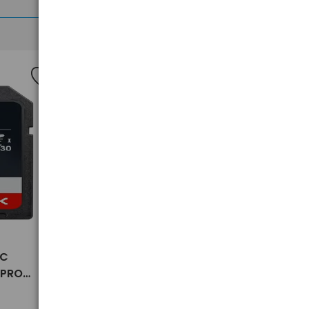
Nowość
>
XC
Worki na śmieci zapachowe
 PRO
PACLAN EXPERT 35L 160 szt.
 V30