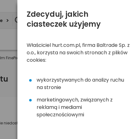
Zdecyduj, jakich
ie
ciasteczek użyjemy
Właściciel hurt.com.pl, firma Baltrade Sp. z
o.o., korzysta na swoich stronach z plików
ilm FinePix JX500 + SDHC 16GB SanDisk Ultra
cookies:
tu
wykorzystywanych do analizy ruchu
na stronie
marketingowych, związanych z
reklamą i mediami
Powiadom mnie o dostępności
społecznościowymi
ie niedostępny
Wyślemy powiadomienie o dostęności
na poniższy adres e-mail