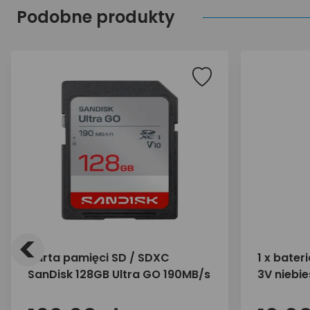
Podobne produkty
<
Karta pamięci SD / SDXC
1 x bater
SanDisk 128GB Ultra GO 190MB/s
3V niebi