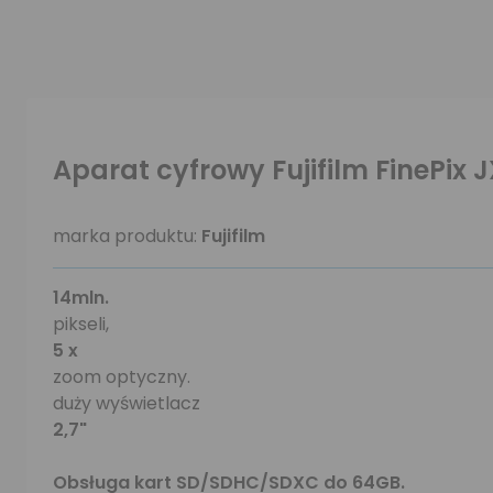
Aparat cyfrowy Fujifilm FinePix
marka produktu:
Fujifilm
14mln.
pikseli,
5 x
zoom optyczny.
duży wyświetlacz
2,7"
Obsługa kart SD/SDHC/SDXC do 64GB.