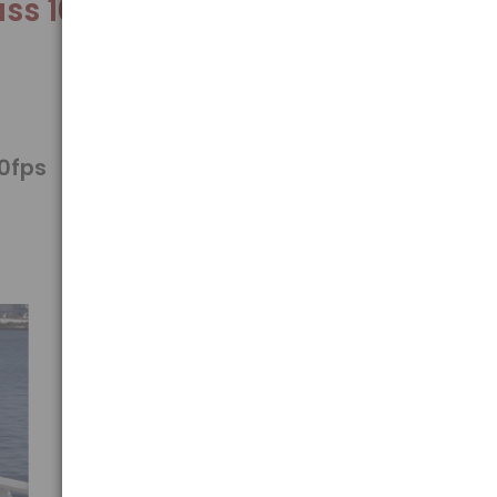
ss 10
30fps