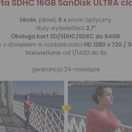
rta SDHC 16GB SanDisk ULTRA cla
14mln.
pikseli,
5 x
zoom optyczny.
duży wyświetlacz
2,7"
Obsługa kart SD/SDHC/SDXC do 64GB.
y z dźwiękiem w rozdzielczości
HD 1280 x 720 / 
Naświetlanie od 1/1400 do 8s
gwarancja 24-miesiące