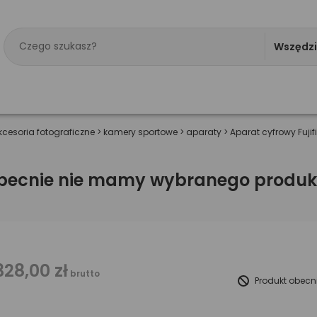
Wszędz
kcesoria fotograficzne
>
kamery sportowe
>
aparaty
>
Aparat cyfrowy Fujif
becnie nie mamy wybranego produk
328,00 zł
brutto
Produkt obecn