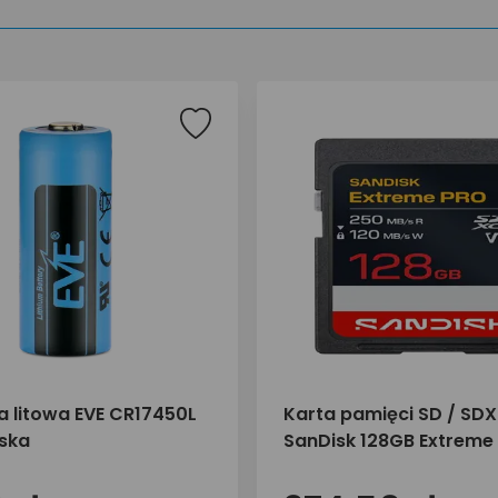
ia litowa EVE CR17450L
Karta pamięci SD / SD
eska
SanDisk 128GB Extreme
250/120 MB/s UHS-I U3