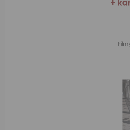
+ ka
Film