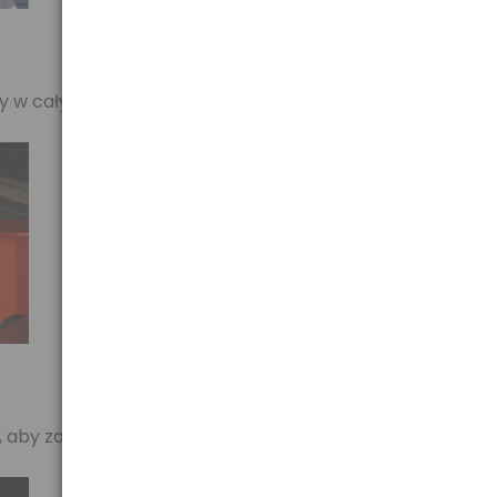
ty w całym zakresie ogniskowych.
aby zapewnić wyraźny i ostry obraz.