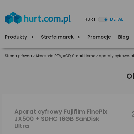
HURT
DETAL
Produkty
Strefa marek
Promocje
Blog
Strona główna
>
Akcesoria RTV, AGD, Smart Home
>
aparaty cyfrowe, a
O
Aparat cyfrowy Fujifilm FinePix
JX500 + SDHC 16GB SanDisk
Ultra