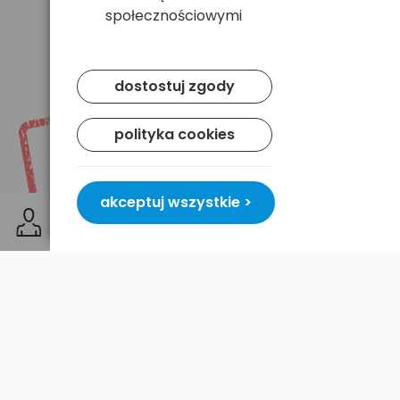
społecznościowymi
dostostuj zgody
polityka cookies
akceptuj wszystkie >
everActive to pierwsza na polskim rynku
rozpoznawalna marka wysokiej jakości
akumulatorów dedykowanych do aparatów i kamer
cyfrowych. Akumulatory dedykowane
everActive
oferują doskonałe parametry techniczne,
wydajność i pojemność zgodną lub wyższą w