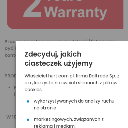
Pracuje z następującymi modelami (lista może
być niekompletna - w razie wątpliwości prosimy o
Zdecyduj, jakich
kontakt):
ciasteczek użyjemy
PRODUCENT / MODEL
Właściciel hurt.com.pl, firma Baltrade Sp. z
o.o., korzysta na swoich stronach z plików
Nikon:
COOLPIX P7000, D3100, D5100, D5200,
cookies:
P7700, P7100 D3200
wykorzystywanych do analizy ruchu
...inne kompatybilne z EN-EL14 / EN-EL14+
na stronie
W 100% nowy, zapakowany w blister, akumulator
marketingowych, związanych z
zgodny z EN-EL14 / EN-EL14+.
reklamą i mediami